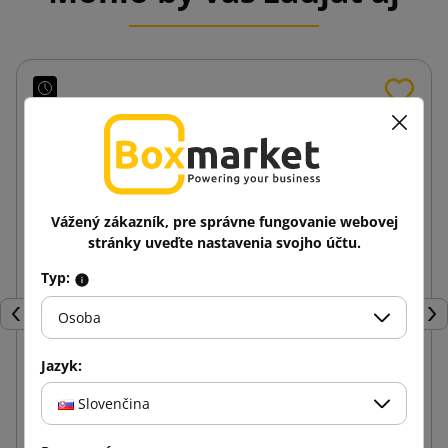
Vážený zákazník, pre správne fungovanie webovej
stránky uveďte nastavenia svojho účtu.
Typ:
Osoba
Späť
Ďal
Jazyk:
Hnedá klopová krabica K110 250x200x100
Slovenčina