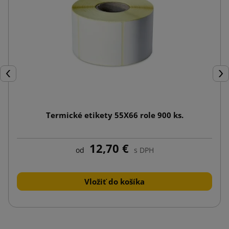
Späť
Ďal
Termické etikety 55X66 role 900 ks.
12,70 €
od
s DPH
Vložiť do košíka