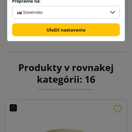
Prepravné na:
0,33 €
od
s DPH
Slovensko
Vložiť do košíka
Uložiť nastavenia
Produkty v rovnakej
kategórii: 16