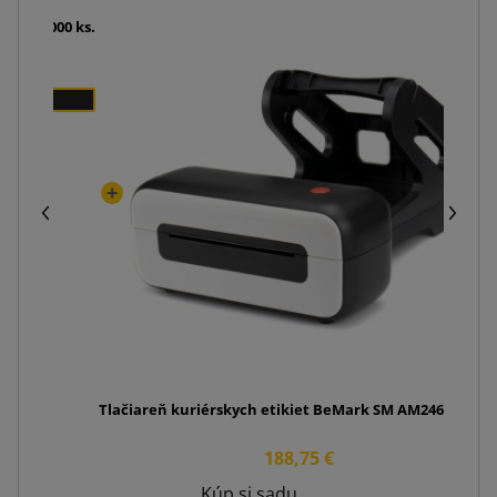
role 1000 ks.
Tlačiareň kuriérskych etikiet BeMark SM AM246S čiern
188,75 €
Kúp si sadu