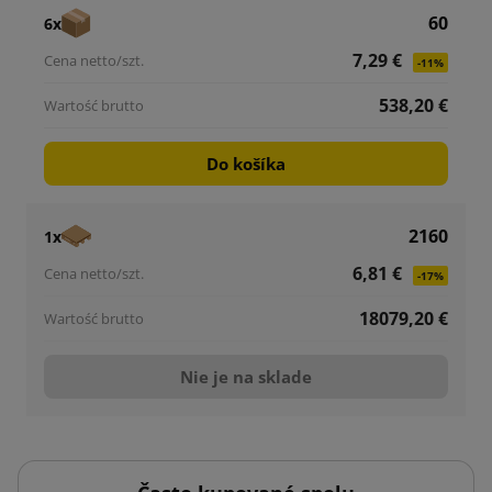
60
6x
7,29 €
-11%
538,20 €
Do košíka
2160
1x
6,81 €
-17%
18079,20 €
Nie je na sklade