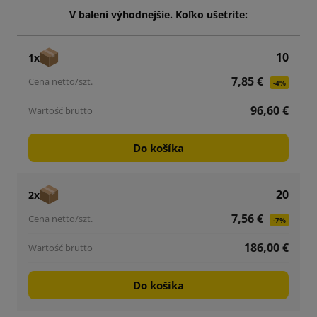
V balení výhodnejšie. Koľko ušetríte:
10
1x
7,85 €
-4%
96,60 €
Do košíka
20
2x
7,56 €
-7%
186,00 €
Do košíka