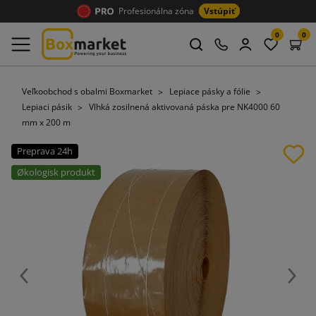
Profesionálna zóna
Vstúpiť
0
0
Veľkoobchod s obalmi Boxmarket
Lepiace pásky a fólie
Lepiaci pásik
Vlhká zosilnená aktivovaná páska pre NK4000 60
mm x 200 m
Preprava 24h
Økologisk produkt
Späť
Ďalej