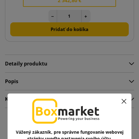
2 542,80 €
−
+
Pridať do košíka
Detaily produktu
Popis
Komentáre
Mohlo by vás zaujať aj
Vážený zákazník, pre správne fungovanie webovej
stránky uveďte nastavenia svojho účtu.