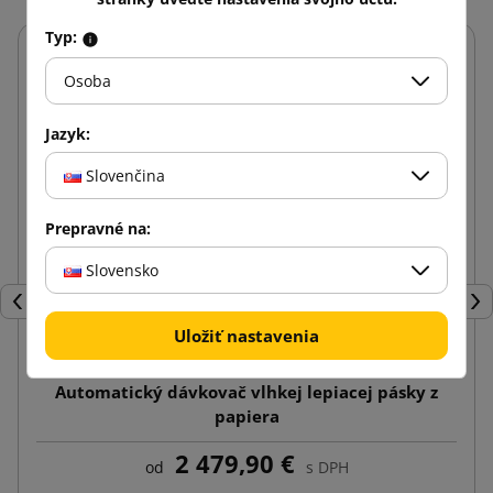
Typ:
Osoba
Jazyk:
Slovenčina
Prepravné na:
Slovensko
Späť
Ďal
Uložiť nastavenia
Automatický dávkovač vlhkej lepiacej pásky z
papiera
2 479,90 €
od
s DPH