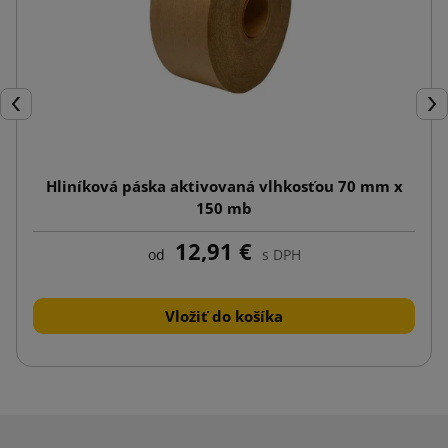
Späť
Ďal
Hliníková páska aktivovaná vlhkosťou 70 mm x
150 mb
12,91 €
od
s DPH
Vložiť do košíka