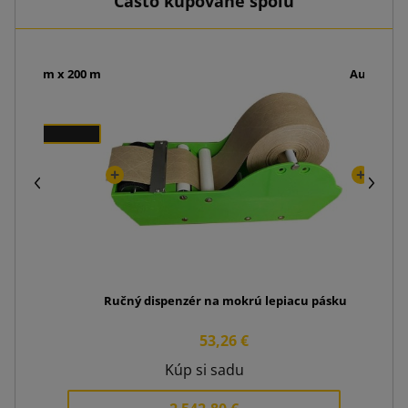
Často kupované spolu
000 60 mm x 200 m
Automatic
Ručný dispenzér na mokrú lepiacu pásku
53,26 €
Kúp si sadu