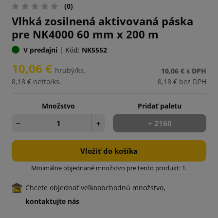
(0)
Vlhká zosilnená aktivovaná páska
pre NK4000 60 mm x 200 m
V predajni
|
Kód:
NK5552
10,06 €
hrubý/ks.
10,06 €
s DPH
8,18 €
netto/ks.
8,18 €
bez DPH
Množstvo
Pridať paletu
−
+
+ 2160
Vložiť do košíka
Minimálne objednané množstvo pre tento produkt: 1.
Chcete objednať veľkoobchodnú množstvo,
kontaktujte nás