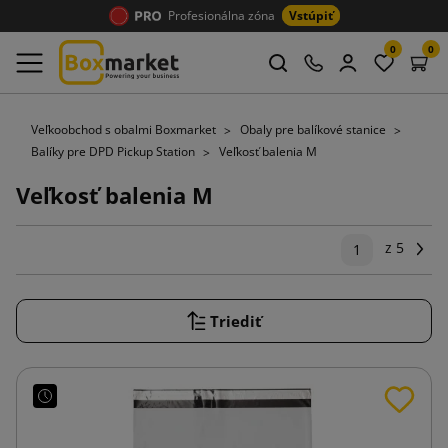
Profesionálna zóna
Vstúpiť
0
0
Veľkoobchod s obalmi Boxmarket
Obaly pre balíkové stanice
Balíky pre DPD Pickup Station
Veľkosť balenia M
Veľkosť balenia M
z 5
Ďal
1
Triediť