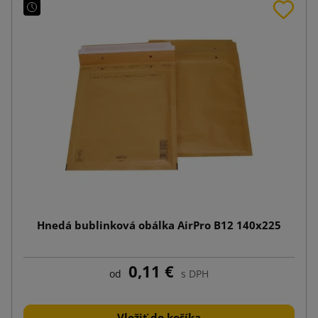
Hnedá bublinková obálka AirPro B12 140x225
0,11 €
od
s DPH
Vložiť do košíka