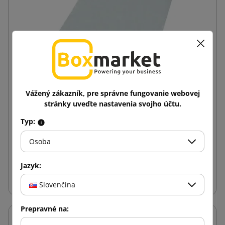
Vážený zákazník, pre správne fungovanie webovej
stránky uveďte nastavenia svojho účtu.
Biela kuriérska obálka s rukoväťou Foliopak
250x280
Typ:
0,11 €
od
s DPH
Osoba
Jazyk:
Vložiť do košíka
Slovenčina
Prepravné na: