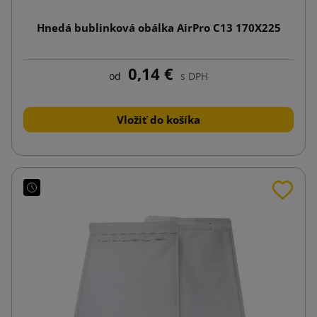
Hnedá bublinková obálka AirPro C13 170X225
0,14 €
od
s DPH
Vložiť do košíka