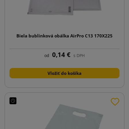
Biela bublinková obálka AirPro C13 170X225
0,14 €
od
s DPH
Vložiť do košíka