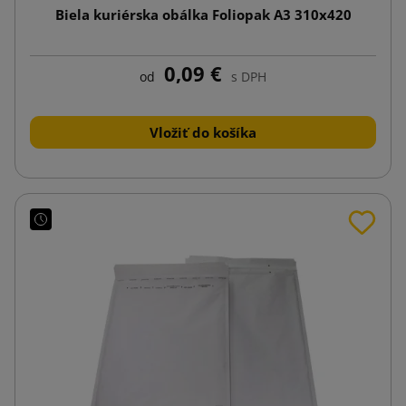
Biela kuriérska obálka Foliopak A3 310x420
0,09 €
od
s DPH
Vložiť do košíka