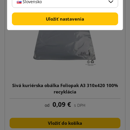
Slovensko
Uložiť nastavenia
Sivá kuriérska obálka Foliopak A3 310x420 100%
recyklácia
0,09 €
od
s DPH
Vložiť do košíka