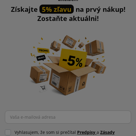
Získajte
5% zľavu
na prvý nákup!
Zostaňte aktuálni!
Vyhlasujem, že som si prečítal
Predpisy
a
Zásady