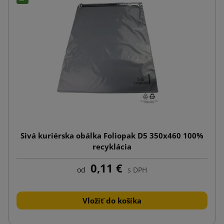
Sivá kuriérska obálka Foliopak D5 350x460 100%
recyklácia
0,11 €
od
s DPH
Vložiť do košíka