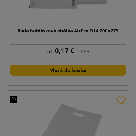
Biela bublinková obálka AirPro D14 200x275
0,17 €
od
s DPH
Vložiť do košíka