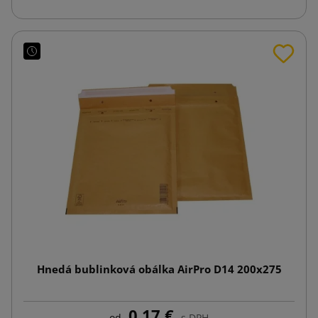
Hnedá bublinková obálka AirPro D14 200x275
0,17 €
od
s DPH