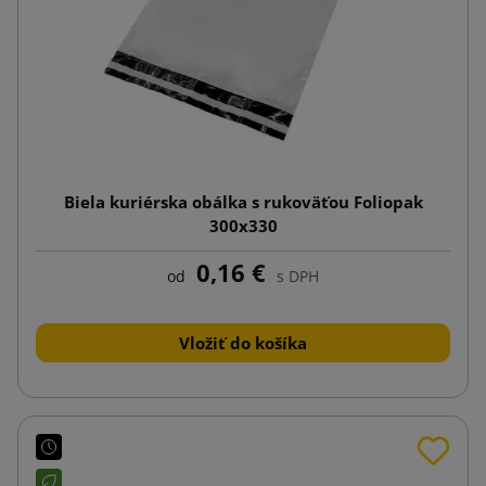
Biela kuriérska obálka s rukoväťou Foliopak
300x330
0,16 €
od
s DPH
Vložiť do košíka