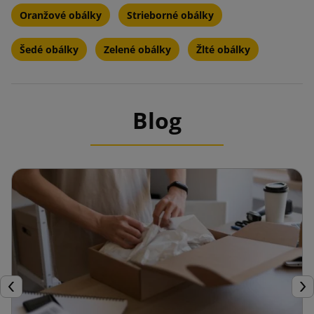
Oranžové obálky
Strieborné obálky
Šedé obálky
Zelené obálky
Žlté obálky
Blog
Späť
Ďal