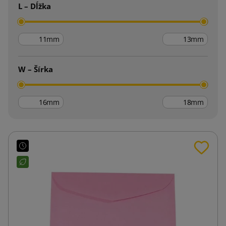
L – Dĺžka
mm
mm
W – Šírka
mm
mm