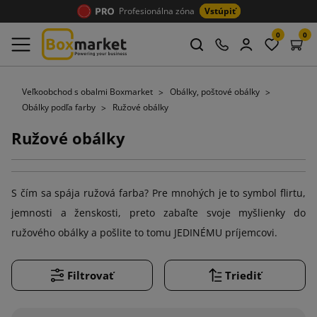
Profesionálna zóna
Vstúpiť
0
0
Veľkoobchod s obalmi Boxmarket
Obálky, poštové obálky
Obálky podľa farby
Ružové obálky
Ružové obálky
S čím sa spája ružová farba? Pre mnohých je to symbol flirtu,
jemnosti a ženskosti, preto zabaľte svoje myšlienky do
ružového obálky a pošlite to tomu JEDINÉMU príjemcovi.
Filtrovať
Triediť