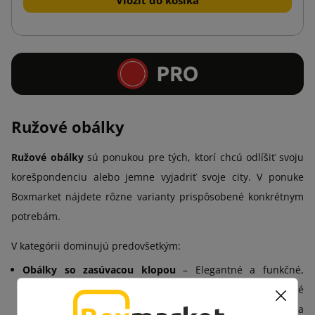
Ružové obálky
Ružové obálky
sú ponukou pre tých, ktorí chcú odlíšiť svoju
korešpondenciu alebo jemne vyjadriť svoje city. V ponuke
Boxmarket nájdete rôzne varianty prispôsobené konkrétnym
potrebám.
V kategórii dominujú predovšetkým:
Obálky so zasúvacou klopou
– Elegantné a funkčné,
ideálne na pozvánky, marketingové materiály alebo drobné
darčeky. Vďaka pevnej klope zostáva obsah v bezpečí a