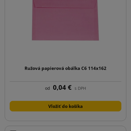
Ružová papierová obálka C6 114x162
0,04 €
od
s DPH
Vložiť do košíka