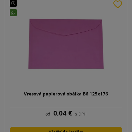
Vresová papierová obálka B6 125x176
0,04 €
od
s DPH
Vložiť do košíka