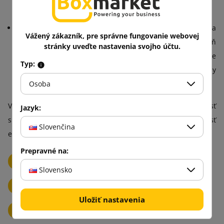
zásielka pôsobí esteticky a reprezentatívne.
Klasické papierové obálky
– Ružová farba dodáva
Vážený zákazník, pre správne fungovanie webovej
zásielkam
pozitívny, priateľský charakter
a zároveň
stránky uveďte nastavenia svojho účtu.
umožňuje zachovať profesionálny vzhľad. Skvelá voľba pre
Typ:
firemnú korešpondenciu, ako aj pre príležitostné materiály
alebo drobné spomienkové predmety.
Osoba
V Boxmarket ponúkame ružové obálky, ktoré spájajú odolnosť
Jazyk:
s estetikou, poskytujú vám pohodlie pri používaní a možnosť
Slovenčina
elegantne zvýrazniť korešpondenciu už na prvý pohľad.
Prepravné na:
Biela obálky
Hnedé obálky
Slovensko
Čierne obálky na listy
Červené obálky
Uložiť nastavenia
Fialové obálky
Krémové obálky
Modré obálky