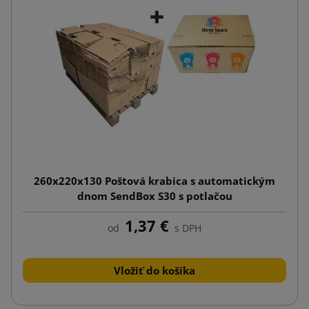
260x220x130 Poštová krabica s automatickým
dnom SendBox S30 s potlačou
1,37 €
od
s DPH
Vložiť do košíka