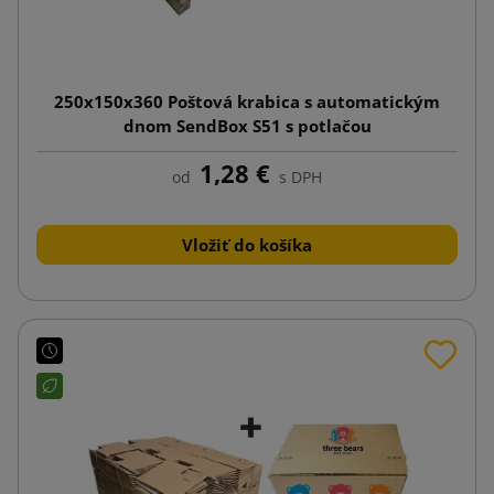
250x150x360 Poštová krabica s automatickým
dnom SendBox S51 s potlačou
1,28 €
od
s DPH
Vložiť do košíka