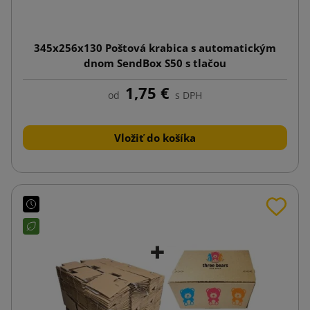
345x256x130 Poštová krabica s automatickým
dnom SendBox S50 s tlačou
1,75 €
od
s DPH
Vložiť do košíka