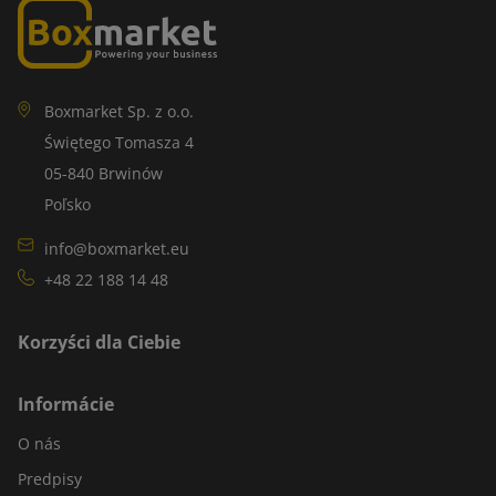
Boxmarket Sp. z o.o.
Świętego Tomasza 4
05-840 Brwinów
Poľsko
info@boxmarket.eu
+48 22 188 14 48
Korzyści dla Ciebie
Informácie
O nás
Predpisy