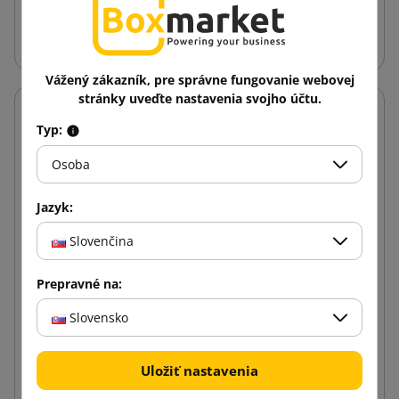
Vložiť do košíka
Vážený zákazník, pre správne fungovanie webovej
stránky uveďte nastavenia svojho účtu.
Typ:
Osoba
Jazyk:
Slovenčina
Prepravné na:
Slovensko
Uložiť nastavenia
310x230x160 Poštový box s automatickým dnom