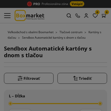
Profesionálna zóna
Vstúpiť
0
0
Veľkoobchod s obalmi Boxmarket
Tlačové centrum
Kartóny s
tlačou
Sendbox Automatické kartóny s dnom s tlačou
Sendbox Automatické kartóny s
dnom s tlačou
Filtrovať
Triediť
L – Dĺžka