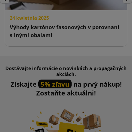
Späť
Ďal
24 kwietnia 2025
Výhody kartónov fasonových v porovnaní
s inými obalami
Dostávajte informácie o novinkách a propagačných
akciách.
Získajte
5% zľavu
na prvý nákup!
Zostaňte aktuálni!