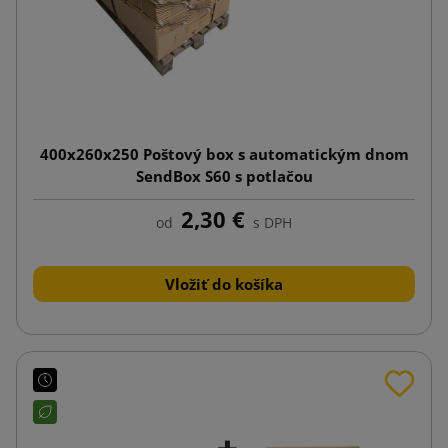
400x260x250 Poštový box s automatickým dnom
SendBox S60 s potlačou
2,30 €
od
s DPH
Vložiť do košíka