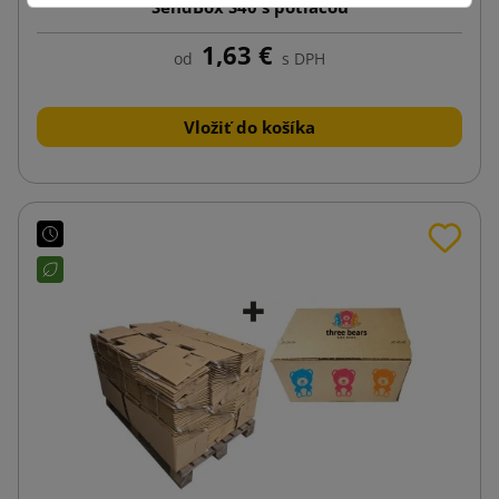
SendBox S40 s potlačou
1,63 €
od
s DPH
Vložiť do košíka