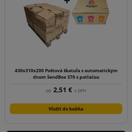
430x310x200 Poštová škatuľa s automatickým
dnom SendBox S70 s potlačou
2,51 €
od
s DPH
Vložiť do košíka