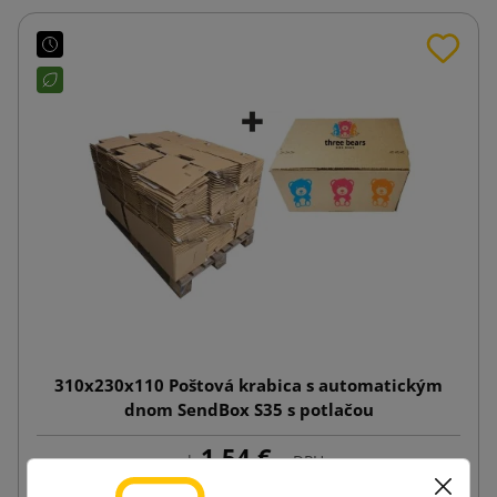
310x230x110 Poštová krabica s automatickým
dnom SendBox S35 s potlačou
1,54 €
od
s DPH