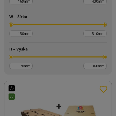
mm
mm
W – Šírka
mm
mm
H – Výška
mm
mm