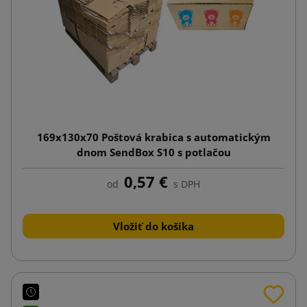
169x130x70 Poštová krabica s automatickým
dnom SendBox S10 s potlačou
0,57 €
od
s DPH
Vložiť do košíka