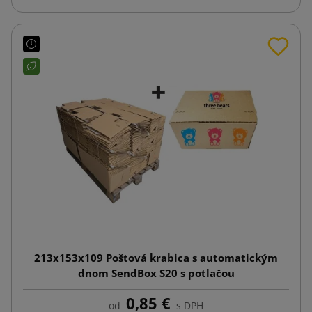
213x153x109 Poštová krabica s automatickým
dnom SendBox S20 s potlačou
0,85 €
od
s DPH