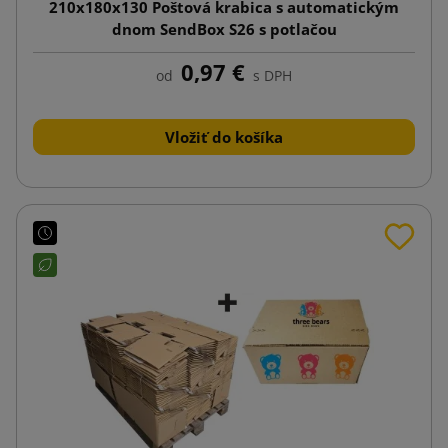
210x180x130 Poštová krabica s automatickým
dnom SendBox S26 s potlačou
0,97 €
od
s DPH
Vložiť do košíka