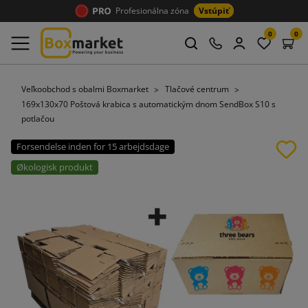
Profesionálna zóna
Vstúpiť
0
0
Veľkoobchod s obalmi Boxmarket
Tlačové centrum
169x130x70 Poštová krabica s automatickým dnom SendBox S10 s
potlačou
Forsendelse inden for 15 arbejdsdage
Økologisk produkt