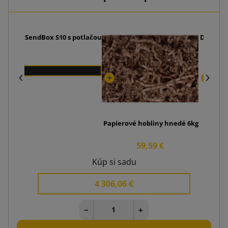
m dnom SendBox S10 s potlačou
Dekoračn
Papierové hobliny hnedé 6kg
59,59 €
Kúp si sadu
4 306,06 €
−
+