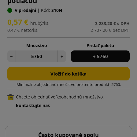
potlačou
V predajni
|
Kód:
S10N
0,57 €
hrubý/ks.
3 283,20 €
s DPH
0,47 €
netto/ks.
2 707,20 €
bez DPH
Množstvo
Pridať paletu
−
+
+ 5760
Vložiť do košíka
Minimálne objednané množstvo pre tento produkt: 5760.
Chcete objednať veľkoobchodnú množstvo,
kontaktujte nás
Často kupované spolu