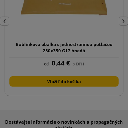
Späť
Ďal
Bublinková obálka s jednostrannou potlačou
250x350 G17 hnedá
0,44 €
od
s DPH
Vložiť do košíka
Dostávajte informácie o novinkách a propagačných
akciách.