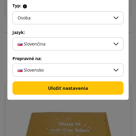
Vložiť do košíka
Typ:
Osoba
Jazyk:
Slovenčina
Produkty v rovnakej
kategórii: 16
Prepravné na:
Slovensko
Uložiť nastavenia