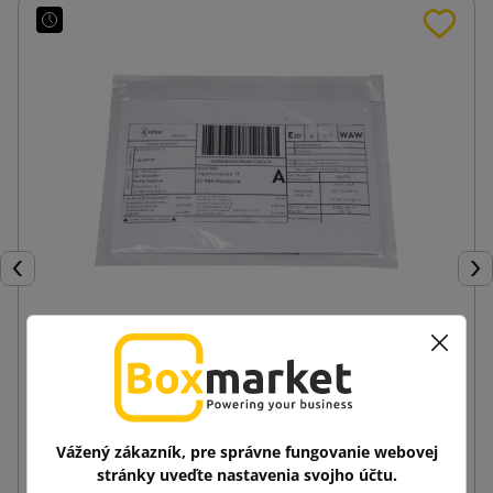
Späť
Ďal
Kuriérske obálky Kangurki Przylgi C6
0,04 €
od
s DPH
Vážený zákazník, pre správne fungovanie webovej
stránky uveďte nastavenia svojho účtu.