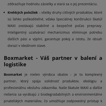
zdôrazňuje hodnotu zásielky a stará sa o jej prezentáciu.
Krehkých položiek
– všetky druhy citlivých produktov, ktoré
sú ľahko poškoditeľné, vďaka špeciálnej konštrukcii škatúľ
MAXI zostávajú stabilné a bezpečné počas prepravy.
Inteligentný uzatvárací mechanizmus eliminuje potrebu
ďalších pási a výplní, garantuje pokoj a istotu, že obsah
dorazí v ideálnom stave.
Boxmarket - Váš partner v balení a
logistike
Boxmarket
je nielen výrobca obalov - je to komplexný
partner, ktorý spája solidnosť produktov, ekológiu a
profesionálnu obsluhu zákazníka. Naše škatule MAXI a ďalšie
riešenia sa vyrábajú z biodegradabilných a environmentálne
priateľských materiálov, čo umožňuje zodpovedný prístup k