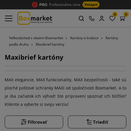
Profesionálna zóna
Vstúpiť
0
0
Veľkoobchod s obalmi Boxmarket
Kartóny a krabice
Kartóny
podľa druhu
Maxibrief kartóny
Maxibrief kartóny
MAX elegancie, MAX funkcionality, MAX bezpečnosti - také sú
ploché poštové schránky MAXI od spoločnosti Boxmarket. A to
je iba začiatok ich výhod! Ste pripravení spoznať ich bližšie?
Kliknite a vyberte si svoju verziu!
Filtrovať
Triediť