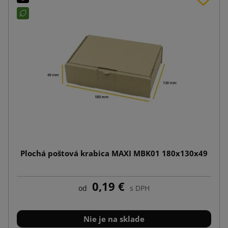
Plochá poštová krabica MAXI MBK01 180x130x49
0,19 €
od
s DPH
Nie je na sklade