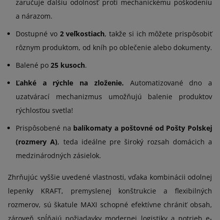
zaručuje ďalšiu odolnosť proti mechanickému poškodeniu
a nárazom.
Dostupné vo
2 veľkostiach
, takže si ich môžete prispôsobiť
rôznym produktom, od kníh po oblečenie alebo dokumenty.
Balené po
25 kusoch
.
Ľahké a rýchle na zloženie.
Automatizované dno a
uzatvárací mechanizmus umožňujú balenie produktov
rýchlosťou svetla!
Prispôsobené na
balíkomaty a poštovné od Pošty Polskej
(rozmery A)
, teda ideálne pre široký rozsah domácich a
medzinárodných zásielok.
Zhrňujúc vyššie uvedené vlastnosti, vďaka kombinácii odolnej
lepenky KRAFT, premyslenej konštrukcie a flexibilných
rozmerov, sú škatule MAXI schopné efektívne chrániť obsah,
zároveň spĺňajú požiadavky modernej logistiky a potrieb e-