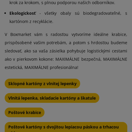
krok za krokom, s plnou podporou našich odborníkov.
Ekologickosť
- všetky obaly sú biodegradovateľné, s
kartónom z recyklácie.
V Boxmarket vám s radosťou vytvoríme ideálne krabice,
prispôsobené vašim potrebám, a potom s hrdosťou budeme
sledovať, ako sa vaša zásielka pohybuje logistickými cestami
ako v pierkovom kokone: MAXIMÁLNE bezpečná, MAXIMÁLNE
estetická, MAXIMÁLNE profesionálna!
Sklopné kartóny z vlnitej lepenky
Vlnitá lepenka, skladacie kartóny a škatule
Poštové krabice
Poštové kartóny s dvojitou lepiacou páskou a trhacou