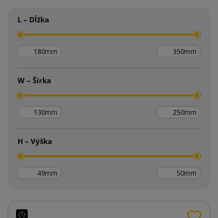
L – Dĺžka
mm
mm
W – Šírka
mm
mm
H – Výška
mm
mm