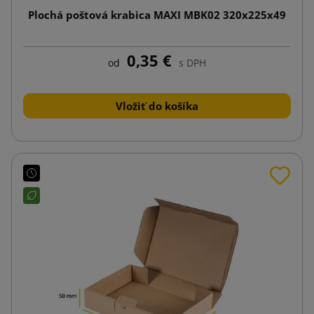
Plochá poštová krabica MAXI MBK02 320x225x49
0,35 €
od
s DPH
Vložiť do košíka