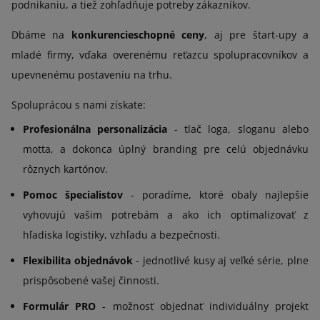
podnikaniu, a tiež zohľadňuje potreby zákazníkov.
Dbáme na
konkurencieschopné ceny
, aj pre štart-upy a
mladé firmy, vďaka overenému reťazcu spolupracovníkov a
upevnenému postaveniu na trhu.
Spoluprácou s nami získate:
Profesionálna personalizácia
- tlač loga, sloganu alebo
motta, a dokonca úplný branding pre celú objednávku
rôznych kartónov.
Pomoc špecialistov
- poradíme, ktoré obaly najlepšie
vyhovujú vašim potrebám a ako ich optimalizovať z
hľadiska logistiky, vzhľadu a bezpečnosti.
Flexibilita objednávok
- jednotlivé kusy aj veľké série, plne
prispôsobené vašej činnosti.
Formulár PRO
- možnosť objednať individuálny projekt