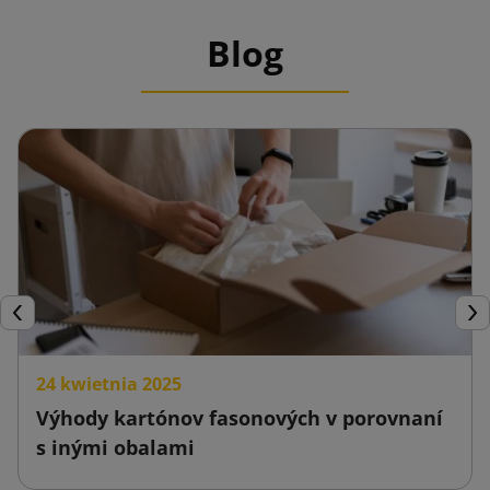
Blog
Späť
Ďal
24 kwietnia 2025
Výhody kartónov fasonových v porovnaní
s inými obalami