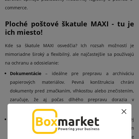
commerce.
Ploché poštové škatule MAXI - tu je
ich miesto!
Kde sa škatule MAXI osvedčia? Ich rozsah možností je
mimoriadne široký a flexibilný, ale najčastejšie sa používajú
na ochranu a odosielanie:
Dokumentácie
– ideálne pre prepravu a archiváciu
papierových materiálov. Pevná konštrukcia chráni
dokumenty pred zmačkaním, vlhkosťou alebo znečistením,
zaručuje, že aj počas dlhého prepravu dorazia v
nepoškodenom stave.
Kníh, katalógov a albumov
– vďaka inteligentnej
konštrukcii škatule MAXI chránia pred mechanickým
poškodením a znečistením. Umožňujú, aby aj ťažšie