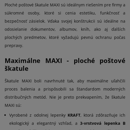
Ploché poštové škatule MAXI sú ideálnym riešením pre firmy a
súkromné osoby, ktoré si cenia estetiku, funkčnosť a
bezpečnosť zásielok. Vďaka svojej konštrukcii sú ideálne na
odosielanie dokumentov, albumov, kníh, ako aj ďalších
plochých predmetov, ktoré vyžadujú pevnú ochranu počas
prepravy.
Maximálne MAXI - ploché poštové
škatule
Škatule MAXI boli navrhnuté tak, aby maximálne uľahčili
proces balenia a prispôsobili sa štandardom moderných
distribučných metód. Nie je preto prekvapením, že škatule
MAXI sú:
Vyrobené z odolnej lepenky
KRAFT
, ktorá zdôrazňuje ich
ekologický a elegantný vzhľad, a
3-vrstvová lepenka B