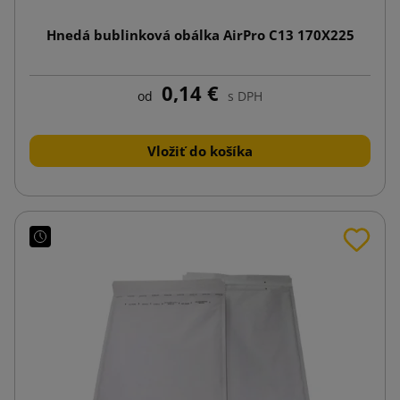
Hnedá bublinková obálka AirPro C13 170X225
0,14 €
od
s DPH
Vložiť do košíka