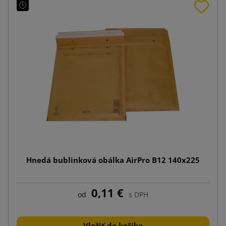
Hnedá bublinková obálka AirPro B12 140x225
0,11 €
od
s DPH
Vložiť do košíka