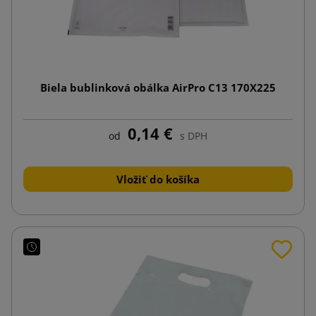
Biela bublinková obálka AirPro C13 170X225
0,14 €
od
s DPH
Vložiť do košíka