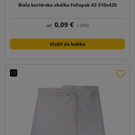
Biela kuriérska obálka Foliopak A3 310x420
0,09 €
od
s DPH
Vložiť do košíka