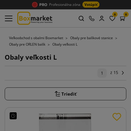
Profesionálna zóna
Vstúpiť
0
0
Veľkoobchod s obalmi Boxmarket
Obaly pre balíkové stanice
Obaly pre ORLEN balík
Obaly veľkosti L
Obaly veľkosti L
z 15
Ďal
1
Triediť