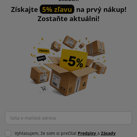
Získajte
5% zľavu
na prvý nákup!
Zostaňte aktuálni!
Vyhlasujem, že som si prečítal
Predpisy
a
Zásady