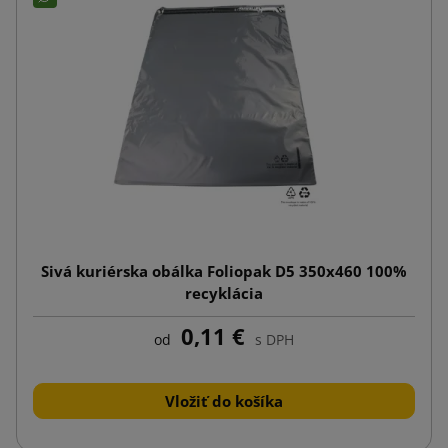
Sivá kuriérska obálka Foliopak D5 350x460 100%
recyklácia
0,11 €
od
s DPH
Vložiť do košíka