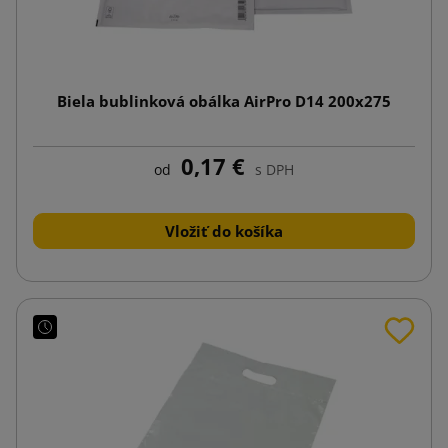
Biela bublinková obálka AirPro D14 200x275
0,17 €
od
s DPH
Vložiť do košíka