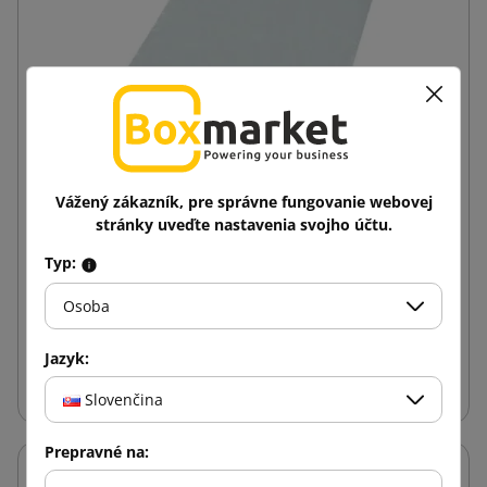
Vážený zákazník, pre správne fungovanie webovej
stránky uveďte nastavenia svojho účtu.
Biela kuriérska obálka s rukoväťou Foliopak
250x280
Typ:
0,11 €
od
s DPH
Osoba
Jazyk:
Vložiť do košíka
Slovenčina
Prepravné na: