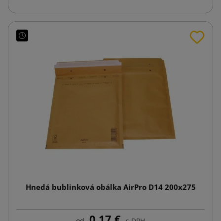
Hnedá bublinková obálka AirPro D14 200x275
0,17 €
od
s DPH