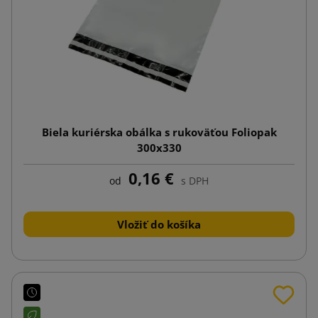
Biela kuriérska obálka s rukoväťou Foliopak
300x330
0,16 €
od
s DPH
Vložiť do košíka