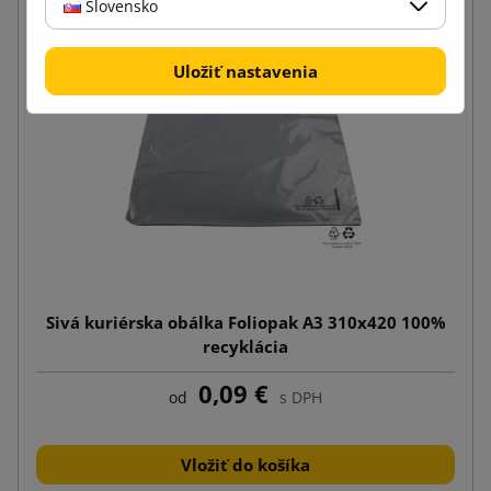
Slovensko
Uložiť nastavenia
Sivá kuriérska obálka Foliopak A3 310x420 100%
recyklácia
0,09 €
od
s DPH
Vložiť do košíka