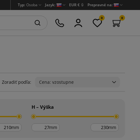
Typ:
Osoba
Jazyk:
EUR €
🔒
Prepravné na:
0
0
Zoradiť podľa:
Cena: vzostupne
H – Výška
mm
mm
mm