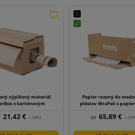
ový výplňový materiál
Papier rezaný do med
erBox s kartónovým
plástov WraPak s papi
dávkovačom
dispenzérom
21,42 €
65,89 €
s DPH
od
s DP