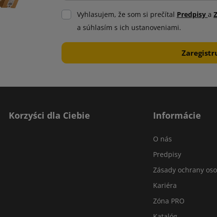
Vyhlasujem, že som si prečítal
Predpisy
a
a súhlasím s ich ustanoveniami.
Korzyści dla Ciebie
Informácie
O nás
Predpisy
Zásady ochrany os
Kariéra
Zóna PRO
Katalóg