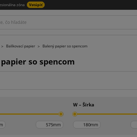
esionálna zóna
Vstúpiť
Balíkovací papier
Balený papier so spencom
 papier so spencom
W – Šírka
m
mm
mm