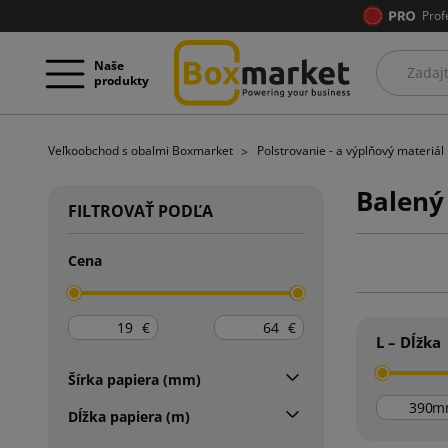
Prof
Naše
produkty
Veľkoobchod s obalmi Boxmarket
Polstrovanie - a výplňový materiál
Balený
FILTROVAŤ PODĽA
Cena
€
€
L – Dĺžka
Šírka papiera (mm)
m
Dĺžka papiera (m)