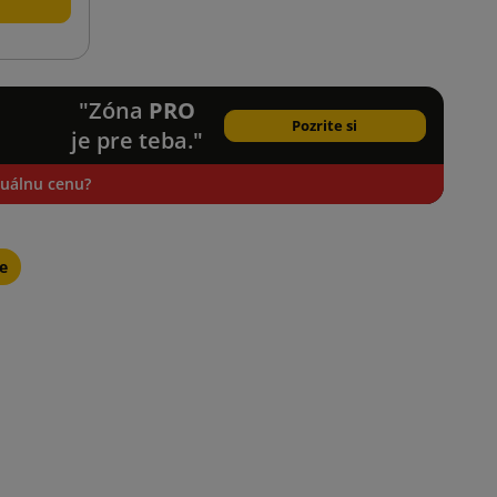
"Zóna
PRO
Pozrite si
je pre teba."
iduálnu cenu?
le