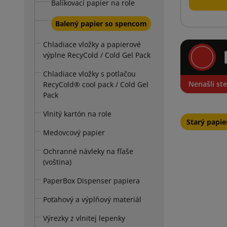
Balíkovací papier na role
Balený papier so spencom
Chladiace vložky a papierové
výplne RecyCold / Cold Gel Pack
Chladiace vložky s potlačou
Nenašli ste
RecyCold® cool pack / Cold Gel
Pack
Vlnitý kartón na role
Starý papier
Medovcový papier
Ochranné návleky na fľaše
(voština)
PaperBox Dispenser papiera
Poťahový a výplňový materiál
Výrezky z vlnitej lepenky