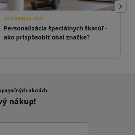
Ďalej
23 kwietnia 2025
2
Personalizácia špeciálnych škatúľ -
F
ako prispôsobiť obal značke?
o
p
ropagačných akciách.
vý nákup!