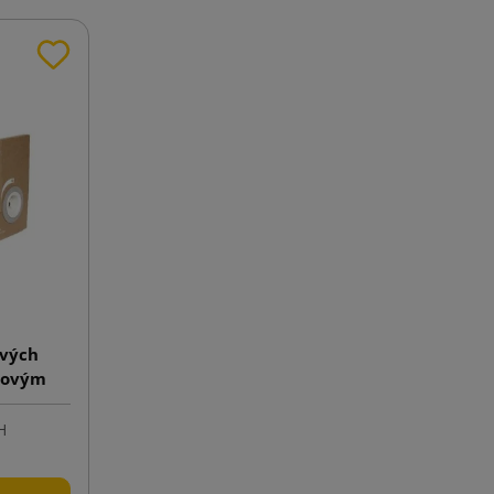
ových
erovým
H