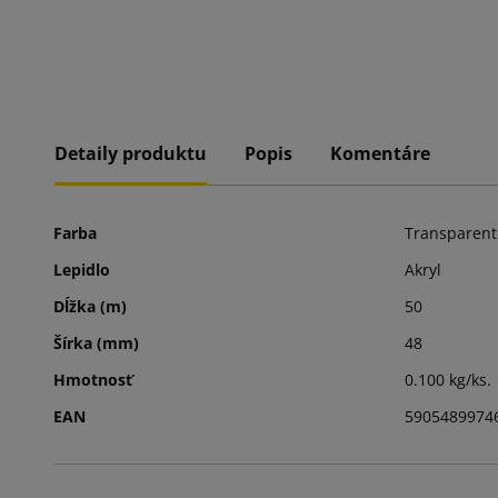
Detaily produktu
Popis
Komentáre
Farba
Transparen
Lepidlo
Akryl
Dĺžka (m)
50
Šírka (mm)
48
Hmotnosť
0.100 kg/ks.
EAN
5905489974