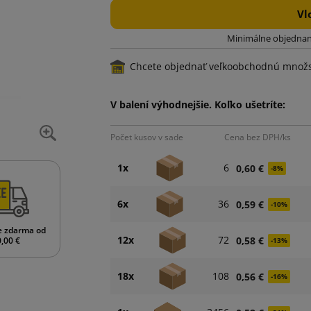
Vl
Minimálne objednan
Chcete objednať veľkoobchodnú množ
V balení výhodnejšie. Koľko ušetríte:
Počet kusov v sade
Cena bez DPH/ks
1x
6
0,60 €
-8%
6x
36
0,59 €
-10%
e zdarma od
12x
72
0,58 €
,00 €
-13%
18x
108
0,56 €
-16%