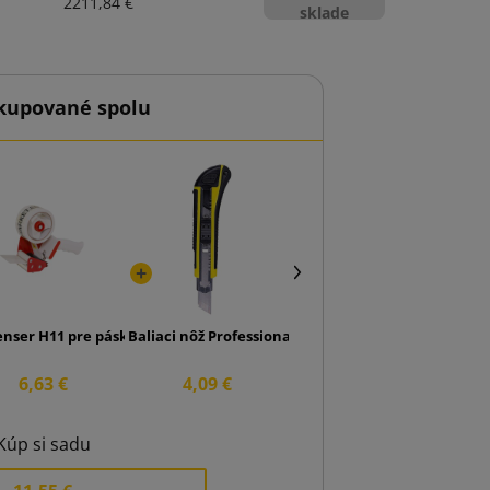
2211,84 €
sklade
kupované spolu
a SMART Akryl 48/50
enser H11 pre pásku 50mm
Baliaci nôž Professional 18 mm
6,63 €
4,09 €
Kúp si sadu