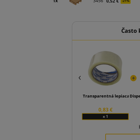
1x
3456
0,52 €
-21%
Často 
Transparentná lepiaca pásk
Disp
0,83 €
x 1