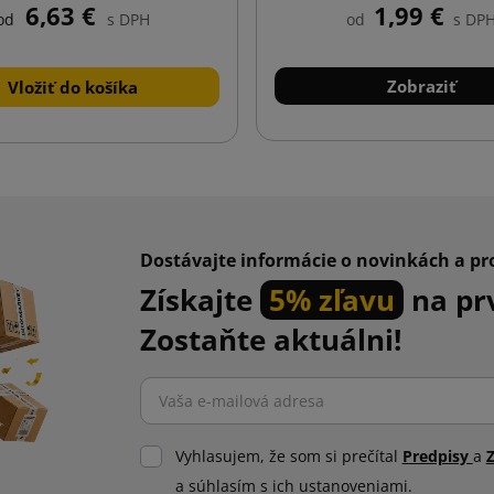
6,63 €
1,99 €
od
s DPH
od
s DP
Zobraziť
Vložiť do košíka
Dostávajte informácie o novinkách a p
Získajte
5% zľavu
na pr
Zostaňte aktuálni!
Vyhlasujem, že som si prečítal
Predpisy
a
a súhlasím s ich ustanoveniami.