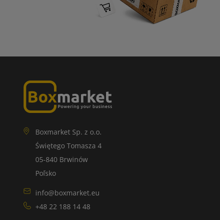
Boxmarket Sp. z o.o.
Świętego Tomasza 4
05-840 Brwinów
Poľsko
info@boxmarket.eu
+48 22 188 14 48