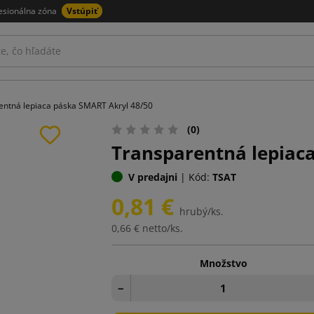
esionálna zóna
Vstúpiť
entná lepiaca páska SMART Akryl 48/50
(0)
Transparentná lepiac
V predajni
|
Kód:
TSAT
0,81 €
hrubý/ks.
0,66 €
netto/ks.
Množstvo
−