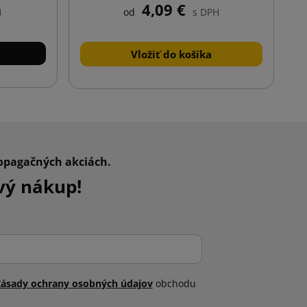
4,09 €
H
od
s DPH
Vložiť do košíka
ropagačných akciách.
vý nákup!
Zásady ochrany osobných údajov
obchodu