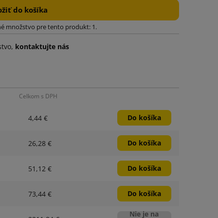
ožiť do košíka
é množstvo pre tento produkt: 1.
stvo,
kontaktujte nás
Celkom s DPH
Do košíka
4,44 €
Do košíka
26,28 €
Do košíka
51,12 €
Do košíka
73,44 €
Nie je na