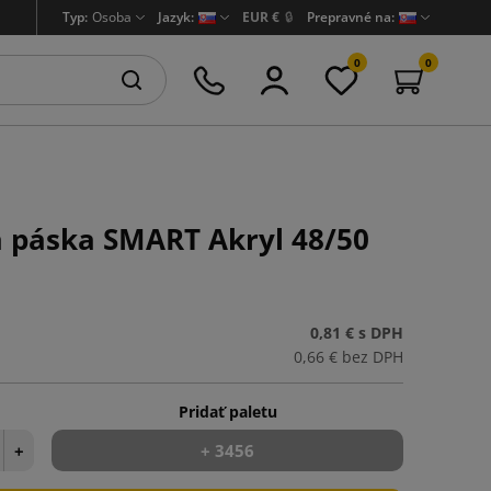
Typ:
Osoba
Jazyk:
EUR €
🔒
Prepravné na:
0
0
a páska SMART Akryl 48/50
0,81 €
s DPH
0,66 €
bez DPH
Pridať paletu
+
+ 3456