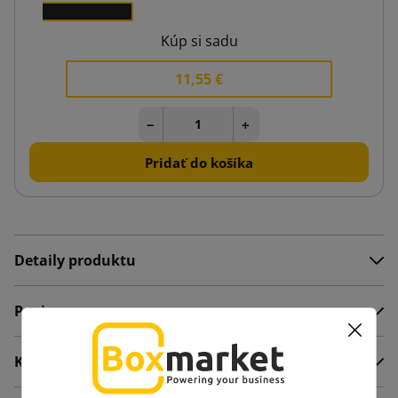
x 1
Kúp si sadu
11,55 €
−
+
Pridať do košíka
Detaily produktu
Popis
Komentáre