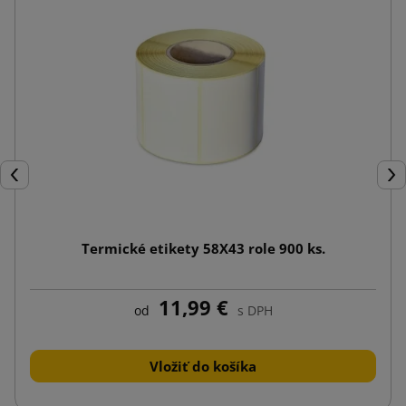
Späť
Ďal
Termické etikety 58X43 role 900 ks.
11,99 €
od
s DPH
Vložiť do košíka