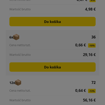
-8%
4,98 €
Do košíka
36
6x
0,66 €
-10%
29,16 €
Do košíka
72
12x
0,64 €
-13%
56,16 €