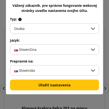
Vážený zákazník, pre správne fungovanie webovej
Mohlo by vás zaujať aj
stránky uveďte nastavenia svojho účtu.
Typ:
Osoba
Jazyk:
Slovenčina
Prepravné na:
Slovensko
Uložiť nastavenia
Späť
Ďal
Klopová krabica Fefco 201 na mieru