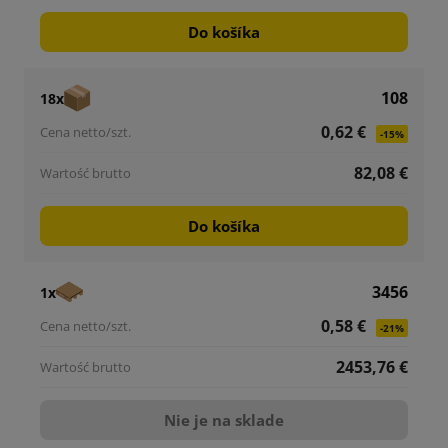
Do košíka
108
18x
0,62 €
-15%
82,08 €
Do košíka
3456
1x
0,58 €
-21%
2453,76 €
Nie je na sklade