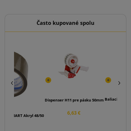
Často kupované spolu
Baliaci nôž P
Dispenser H11 pre pásku 50mm
4,
6,63 €
áska SMART Akryl 48/50
0,83 €