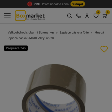
Profesionálna zóna
Vstúpiť
0
0
Veľkoobchod s obalmi Boxmarket
Lepiace pásky a fólie
Hnedá
lepiaca páska SMART Akryl 48/50
Preprava 24h