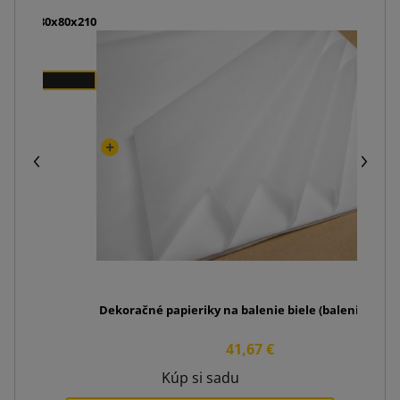
ou D1 180x80x210
Dekoračné papieriky na balenie biele (balenie 240ks
41,67 €
Kúp si sadu