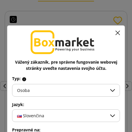
Vážený zákazník, pre správne fungovanie webovej
stránky uveďte nastavenia svojho účtu.
Typ:
Späť
Ďal
Osoba
Jazyk:
Papierové hobliny biele 5kg
Slovenčina
33,51 €
Prepravné na:
od
s DPH