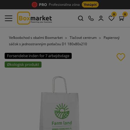
Profesionálna zóna
Vstúpiť
0
0
Veľkoobchod s obalmi Boxmarket
Tlačové centrum
Papierový
sáčok s jednostranným potlačou D1 180x80x210
Forsendelse inden for 7 arbejdsdage
Økologisk produkt