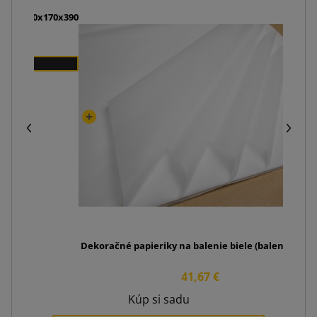
ou K8 320x170x390
Dekoračné papieriky na balenie biele (balenie 240k
41,67 €
Kúp si sadu