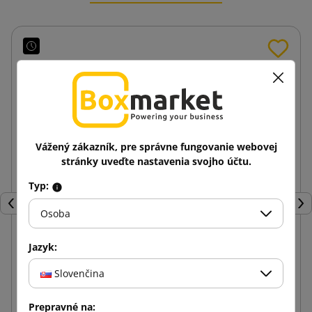
Vážený zákazník, pre správne fungovanie webovej
stránky uveďte nastavenia svojho účtu.
Typ:
Späť
Ďal
Osoba
Jazyk:
Papierové hobliny biele 5kg
Slovenčina
33,51 €
Prepravné na:
od
s DPH