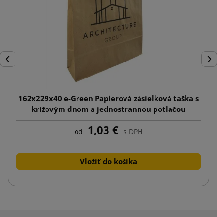
Späť
Ďal
162x229x40 e-Green Papierová zásielková taška s
krížovým dnom a jednostrannou potlačou
1,03 €
od
s DPH
Vložiť do košíka