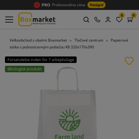
Profesionálna zóna
Vstúpiť
0
0
Veľkoobchod s obalmi Boxmarket
Tlačové centrum
Papierová
taška s jednostranným potlačou K8 320x170x390
Forsendelse inden for 7 arbejdsdage
Økologisk produkt