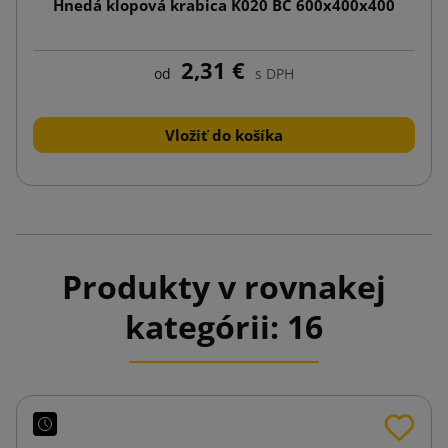
Hnedá klopová krabica K020 BC 600x400x400
2,31 €
od
s DPH
Vložiť do košíka
Produkty v rovnakej
kategórii: 16