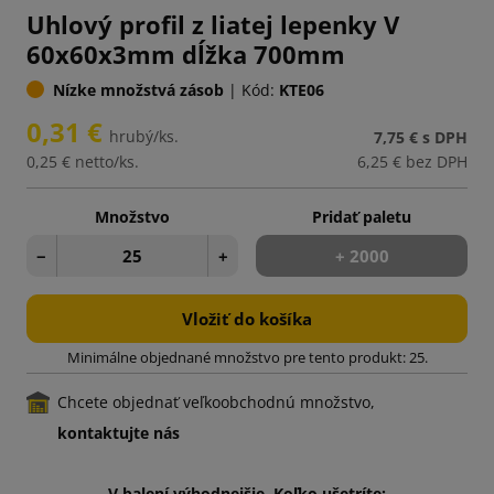
Uhlový profil z liatej lepenky V
60x60x3mm dĺžka 700mm
Nízke množstvá zásob
|
Kód:
KTE06
0,31 €
hrubý/ks.
7,75 €
s DPH
0,25 €
netto/ks.
6,25 €
bez DPH
Množstvo
Pridať paletu
−
+
+ 2000
Vložiť do košíka
Minimálne objednané množstvo pre tento produkt: 25.
Chcete objednať veľkoobchodnú množstvo,
kontaktujte nás
V balení výhodnejšie. Koľko ušetríte: