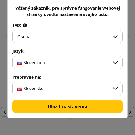
Vážený zákazník, pre správne fungovanie webovej
Mohlo by vás zaujať aj
stránky uveďte nastavenia svojho účtu.
Typ:
Osoba
Jazyk:
Slovenčina
Prepravné na:
Slovensko
Uložiť nastavenia
Späť
Ďal