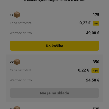
175
1x
0,23 €
-9%
49,00 €
Do košíka
350
2x
0,22 €
-11%
94,50 €
Nie je na sklade