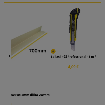
Biel
Baliaci nôž Professional 18 mm
4,09 €
 lepenky V 60x60x3mm dĺžka 700mm
9,50 €