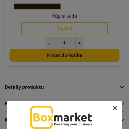
x 25
Kúp si sadu
15,34 €
−
+
Pridať do košíka
Detaily produktu
Popis
Komentáre