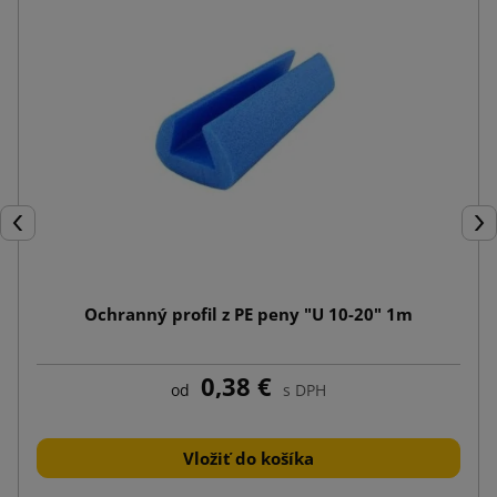
Späť
Ďal
Ochranný profil z PE peny "U 10-20" 1m
0,38 €
od
s DPH
Vložiť do košíka