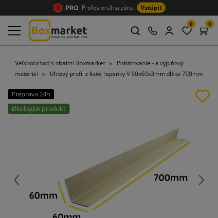
Profesionálna zóna
Vstúpiť
0
0
Veľkoobchod s obalmi Boxmarket
Polstrovanie - a výplňový
materiál
Uhlový profil z liatej lepenky V 60x60x3mm dĺžka 700mm
Preprava 24h
Økologisk produkt
Späť
Ďalej