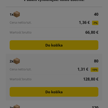
40
1x
1,36 €
-7%
66,80 €
Do košíka
80
2x
1,31 €
-10%
128,80 €
Do košíka
120
3x