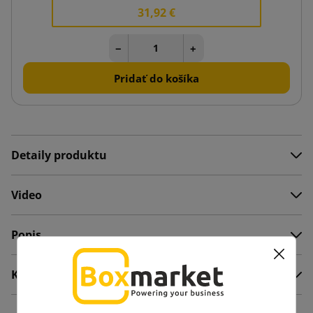
31,92 €
−
+
Pridať do košíka
Detaily produktu
Video
Popis
Komentáre