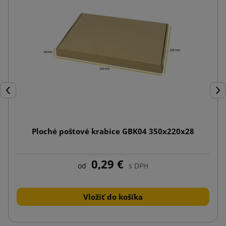
Späť
Ďal
Ploché poštové krabice GBK04 350x220x28
0,29 €
od
s DPH
Vložiť do košíka