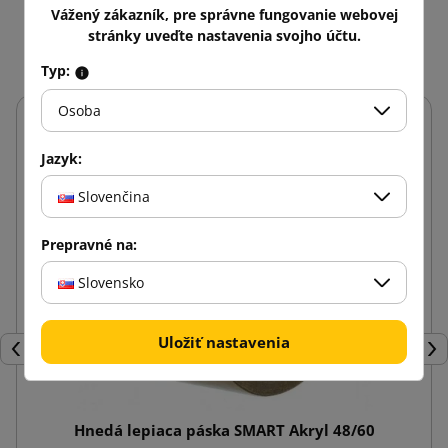
Mohlo by vás zaujať aj
Vážený zákazník, pre správne fungovanie webovej
stránky uveďte nastavenia svojho účtu.
Typ:
Osoba
Jazyk:
Slovenčina
Prepravné na:
Slovensko
Uložiť nastavenia
Späť
Ďal
Hnedá lepiaca páska SMART Akryl 48/60