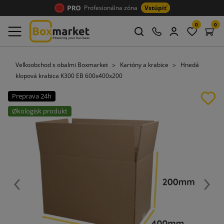
Profesionálna zóna
Vstúpiť
0
0
Veľkoobchod s obalmi Boxmarket
Kartóny a krabice
Hnedá
klopová krabica K300 EB 600x400x200
Preprava 24h
Økologisk produkt
Späť
Ďalej