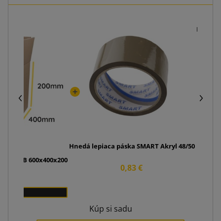
Baliaci
Hnedá lepiaca páska SMART Akryl 48/50
 K300 EB 600x400x200
0,83 €
0 €
0
Kúp si sadu