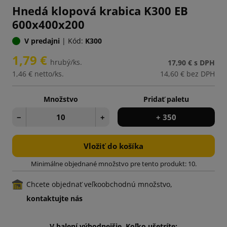
Hnedá klopová krabica K300 EB
600x400x200
V predajni
|
Kód:
K300
1,79 €
hrubý/ks.
17,90 €
s DPH
1,46 €
netto/ks.
14,60 €
bez DPH
Množstvo
Pridať paletu
−
+
+ 350
Vložiť do košíka
Minimálne objednané množstvo pre tento produkt: 10.
Chcete objednať veľkoobchodnú množstvo,
kontaktujte nás
V balení výhodnejšie. Koľko ušetríte: