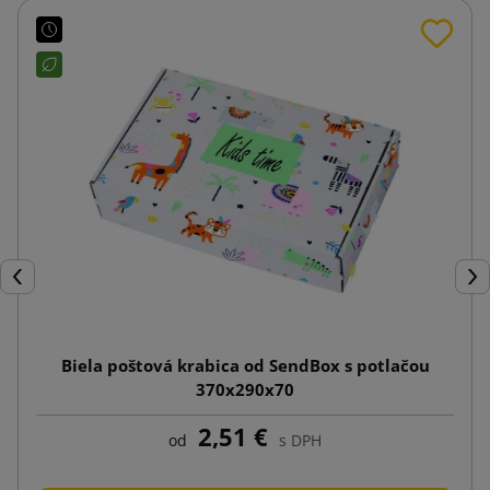
Späť
Ďal
Biela poštová krabica od SendBox s potlačou
370x290x70
2,51 €
od
s DPH