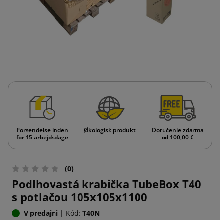
Forsendelse inden
Økologisk produkt
Doručenie zdarma
for 15 arbejdsdage
od 100,00 €
(0)
Podlhovastá krabička TubeBox T40
s potlačou 105x105x1100
V predajni
|
Kód:
T40N