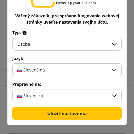
Vážený zákazník, pre správne fungovanie webovej
Dekoračné papieriky na balenie biele (balenie
stránky uveďte nastavenia svojho účtu.
240ks)
Typ:
38,14 €
od
s DPH
Osoba
Vložiť do košíka
Jazyk:
Slovenčina
Prepravné na:
Slovensko
Produkty v rovnakej
kategórii: 16
Uložiť nastavenia