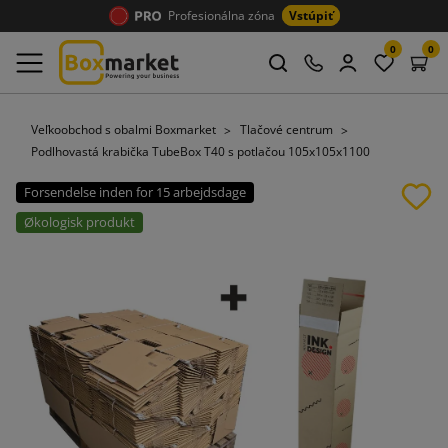
Profesionálna zóna
Vstúpiť
0
0
Veľkoobchod s obalmi Boxmarket
Tlačové centrum
Podlhovastá krabička TubeBox T40 s potlačou 105x105x1100
Forsendelse inden for 15 arbejdsdage
Økologisk produkt