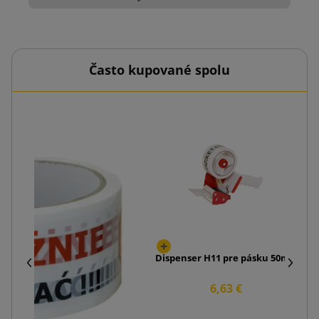
Často kupované spolu
Bal
Dispenser H11 pre pásku 50mm
6,63 €