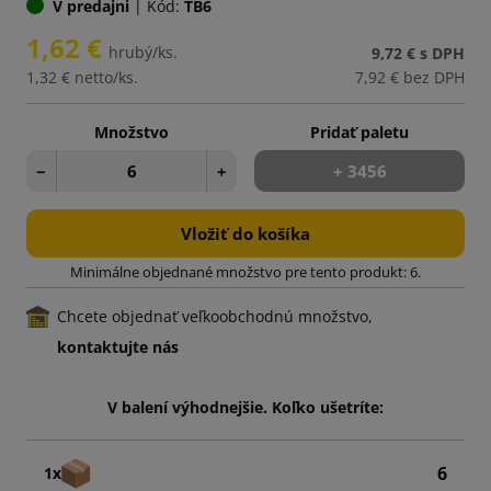
V predajni
|
Kód:
TB6
1,62 €
hrubý/ks.
9,72 €
s DPH
1,32 €
netto/ks.
7,92 €
bez DPH
Množstvo
Pridať paletu
−
+
+ 3456
Vložiť do košíka
Minimálne objednané množstvo pre tento produkt: 6.
Chcete objednať veľkoobchodnú množstvo,
kontaktujte nás
V balení výhodnejšie. Koľko ušetríte:
6
1x