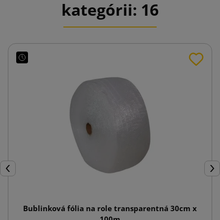
kategórii: 16
Späť
Ďal
Bublinková fólia na role transparentná 30cm x
100m