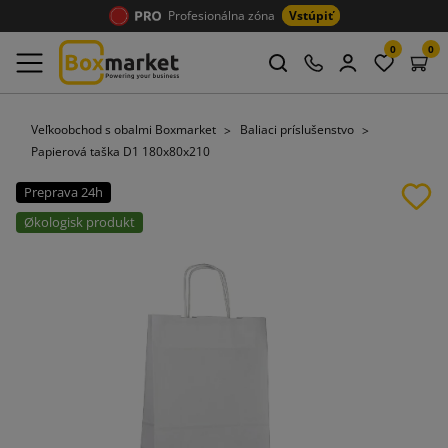
Profesionálna zóna
Vstúpiť
0
0
Veľkoobchod s obalmi Boxmarket
Baliaci príslušenstvo
Papierová taška D1 180x80x210
Preprava 24h
Økologisk produkt