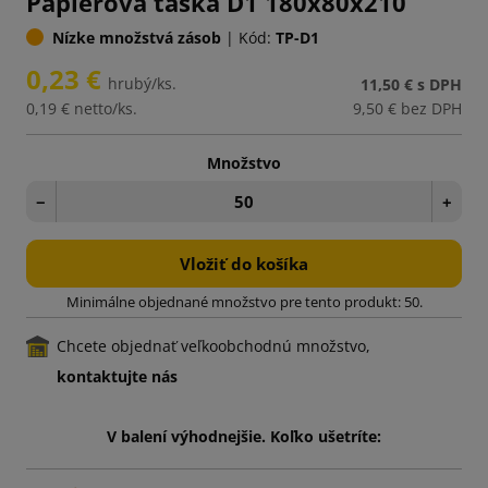
Papierová taška D1 180x80x210
Nízke množstvá zásob
|
Kód:
TP-D1
0,23 €
hrubý/ks.
11,50 €
s DPH
0,19 €
netto/ks.
9,50 €
bez DPH
Množstvo
−
+
Vložiť do košíka
Minimálne objednané množstvo pre tento produkt: 50.
Chcete objednať veľkoobchodnú množstvo,
kontaktujte nás
V balení výhodnejšie. Koľko ušetríte: