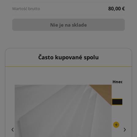
80,00 €
Nie je na sklade
Často kupované spolu
x210
Hnedá sklad