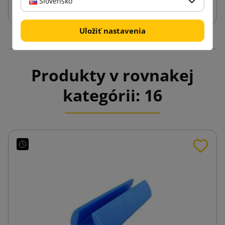
Slovensko
Uložiť nastavenia
Produkty v rovnakej
kategórii: 16