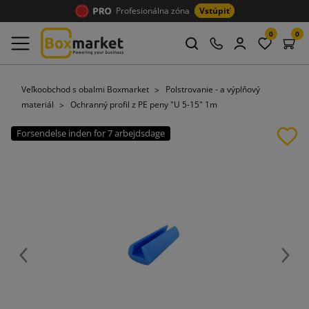
Profesionálna zóna
Vstúpiť
0
0
Veľkoobchod s obalmi Boxmarket
Polstrovanie - a výplňový
materiál
Ochranný profil z PE peny "U 5-15" 1m
Forsendelse inden for 7 arbejdsdage
Späť
Ďalej