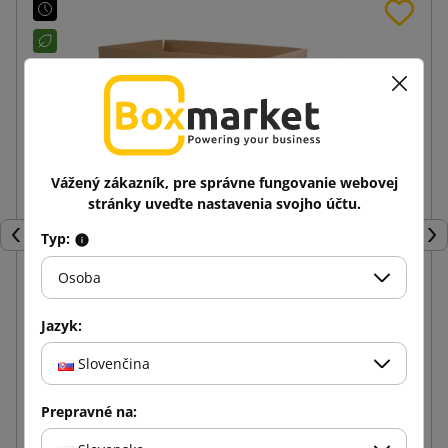
Vážený zákazník, pre správne fungovanie webovej
stránky uveďte nastavenia svojho účtu.
Typ:
Späť
Ďal
Osoba
Hnedá klopová krabica K020 BC 600x400x400
Jazyk:
Slovenčina
2,31 €
od
s DPH
Prepravné na:
Vložiť do košíka