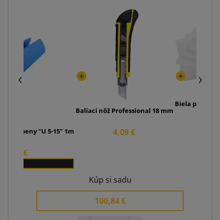
Biela pena do
Baliaci nôž Professional 18 mm
1,7
4,09 €
il z PE peny "U 5-15" 1m
95,00 €
x 250
Kúp si sadu
100,84 €