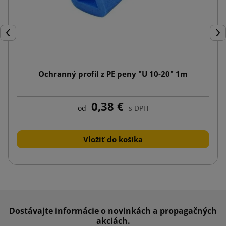
Späť
Ďal
Ochranný profil z PE peny "U 10-20" 1m
0,38 €
od
s DPH
Vložiť do košíka
Dostávajte informácie o novinkách a propagačných
akciách.