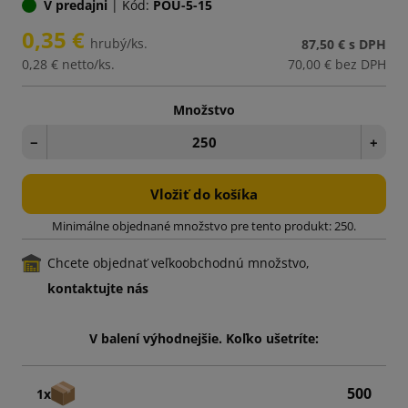
V predajni
|
Kód:
POU-5-15
0,35 €
hrubý/ks.
87,50 €
s DPH
0,28 €
netto/ks.
70,00 €
bez DPH
Množstvo
−
+
Vložiť do košíka
Minimálne objednané množstvo pre tento produkt: 250.
Chcete objednať veľkoobchodnú množstvo,
kontaktujte nás
V balení výhodnejšie. Koľko ušetríte:
500
1x