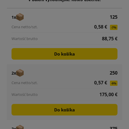
125
1x
0,58 €
-7%
88,75 €
Do košíka
250
2x
0,57 €
-9%
175,00 €
Do košíka
375
3x