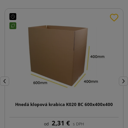
Späť
Ďal
Hnedá klopová krabica K020 BC 600x400x400
2,31 €
od
s DPH