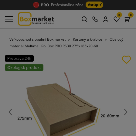
Profesionálna zóna
Vstúpiť
0
0
Veľkoobchod s obalmi Boxmarket
Kartóny a krabice
Obalový
materiál Multimail RollBox PRO RS30 275x185x20-60
Preprava 24h
Økologisk produkt
Späť
Ďalej