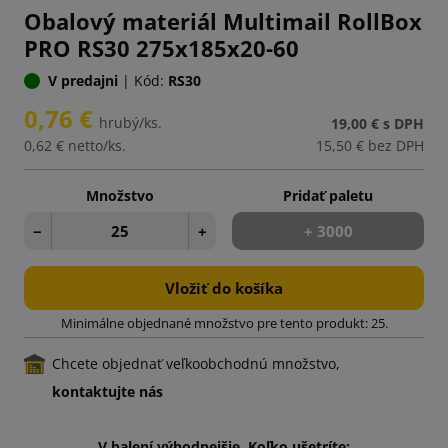
Obalový materiál Multimail RollBox
PRO RS30 275x185x20-60
V predajni
|
Kód:
RS30
0,76 €
hrubý/ks.
19,00 €
s DPH
0,62 €
netto/ks.
15,50 €
bez DPH
Množstvo
Pridať paletu
−
+
+ 3000
Vložiť do košíka
Minimálne objednané množstvo pre tento produkt: 25.
Chcete objednať veľkoobchodnú množstvo,
kontaktujte nás
V balení výhodnejšie. Koľko ušetríte: