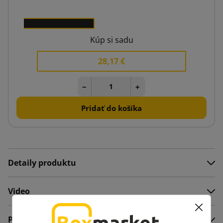
5 €
5
Kúp si sadu
28,17 €
−
+
Pridať do košíka
Detaily produktu
Video
Popis