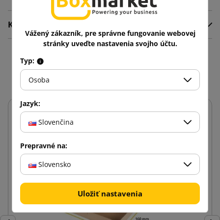
Komentáre
Vážený zákazník, pre správne fungovanie webovej
stránky uveďte nastavenia svojho účtu.
Mohlo by vás zaujať aj
Typ:
Osoba
Jazyk:
Slovenčina
Prepravné na:
Slovensko
Uložiť nastavenia