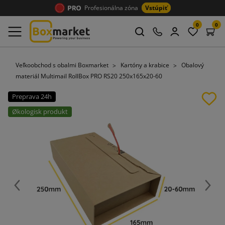
Profesionálna zóna
Vstúpiť
0
0
Veľkoobchod s obalmi Boxmarket
Kartóny a krabice
Obalový
materiál Multimail RollBox PRO RS20 250x165x20-60
Preprava 24h
Økologisk produkt
Späť
Ďalej