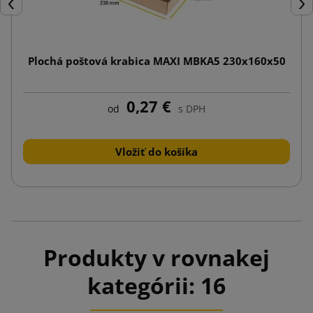
Späť
Ďal
Plochá poštová krabica MAXI MBKA5 230x160x50
0,27 €
od
s DPH
Vložiť do košíka
Produkty v rovnakej
kategórii: 16