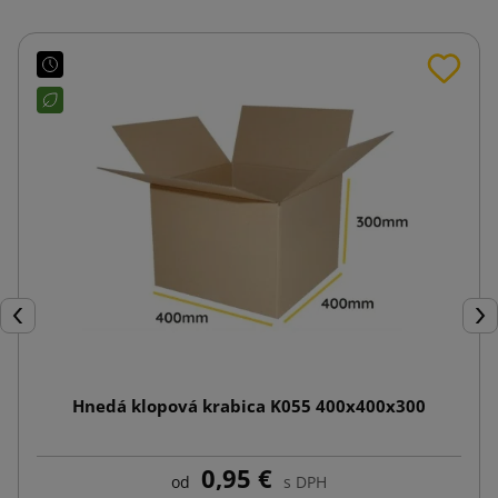
Späť
Ďal
Hnedá klopová krabica K055 400x400x300
0,95 €
od
s DPH