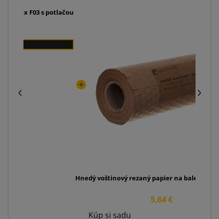
 FlatBox F03 s potlačou
Hnedý voštinový rezaný papier na balenie 2
5,64 €
Kúp si sadu