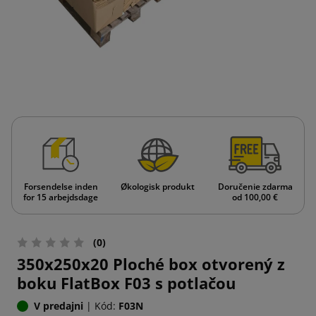
Forsendelse inden
Økologisk produkt
Doručenie zdarma
for 15 arbejdsdage
od 100,00 €
(0)
350x250x20 Ploché box otvorený z
boku FlatBox F03 s potlačou
V predajni
|
Kód:
F03N