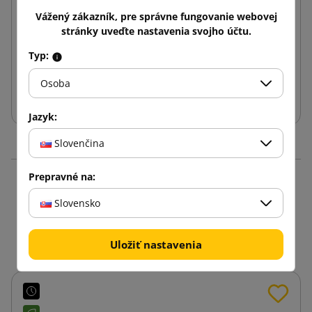
Vážený zákazník, pre správne fungovanie webovej
stránky uveďte nastavenia svojho účtu.
0,04 €
od
s DPH
Typ:
Osoba
Vložiť do košíka
Jazyk:
Slovenčina
Prepravné na:
Produkty v rovnakej
Slovensko
kategórii: 16
Uložiť nastavenia