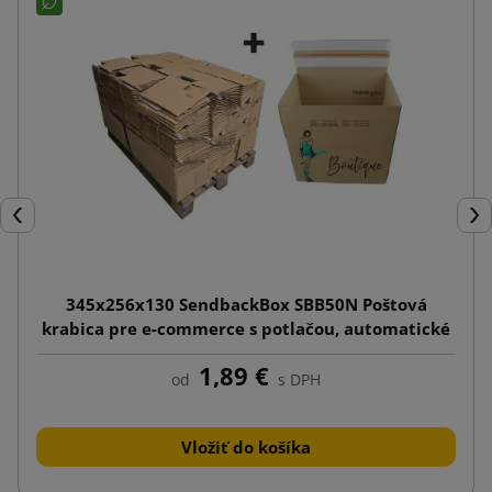
Späť
Ďal
345x256x130 SendbackBox SBB50N Poštová
krabica pre e-commerce s potlačou, automatické
dno
1,89 €
od
s DPH
Vložiť do košíka