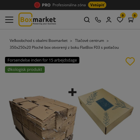
Profesionálna zóna
Vstúpiť
0
0
Veľkoobchod s obalmi Boxmarket
Tlačové centrum
350x250x20 Ploché box otvorený z boku FlatBox F03 s potlačou
Forsendelse inden for 15 arbejdsdage
Økologisk produkt