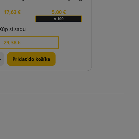
17,63 €
5,00 €
x 100
Kúp si sadu
29,38 €
+
Pridať do košíka