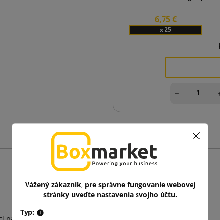
6,75 €
x 25
−
Vážený zákazník, pre správne fungovanie webovej
stránky uveďte nastavenia svojho účtu.
Typ:
ci pásik