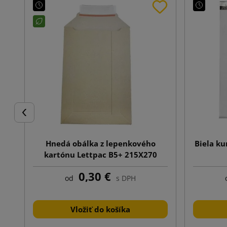
Späť
Hnedá obálka z lepenkového
Biela ku
kartónu Lettpac B5+ 215X270
0,30 €
od
s DPH
Vložiť do košíka