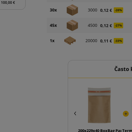
 100,00 €
30x
3000
0,12 €
-26%
45x
4500
0,12 €
-27%
1x
20000
0,11 €
-33%
Často 
200x229x40 BoxBag Papierov
Termi