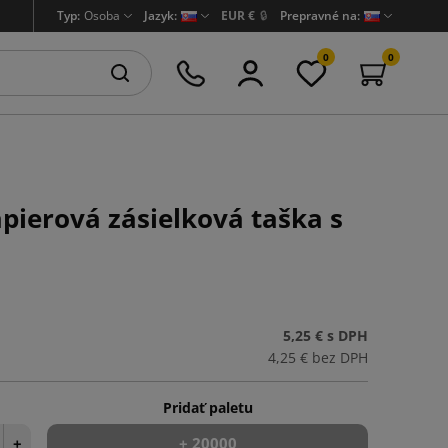
Typ:
Osoba
Jazyk:
EUR €
🔒
Prepravné na:
0
0
ierová zásielková taška s
5,25 €
s DPH
4,25 €
bez DPH
Pridať paletu
+
+ 20000