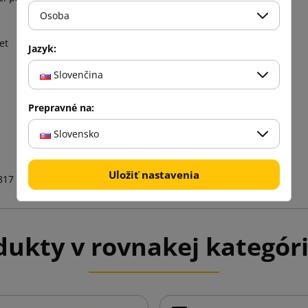
Osoba
et
Jazyk:
Slovenčina
Prepravné na:
Slovensko
Uložiť nastavenia
817
ukty v rovnakej kategóri