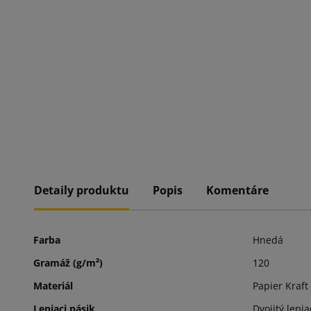
Detaily produktu
Popis
Komentáre
Farba
Hnedá
Gramáž (g/m²)
120
Materiál
Papier Kraft
Lepiaci pásik
Dvojitý lepia