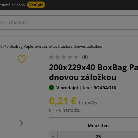
esionálna zóna
Vstúpiť
9x40 BoxBag Papierová zásielková taška s dnovou záložkou
(0)
200x229x40 BoxBag Pap
dnovou záložkou
V predajni
|
Kód:
BOXBAG10
0,21 €
hrubý/ks.
0,17 €
netto/ks.
Množstvo
Ďalej
−