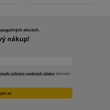
ropagačných akciách.
vý nákup!
Zásady ochrany osobných údajov
obchodu