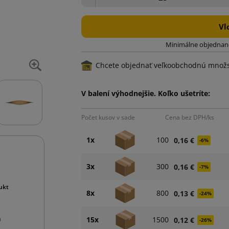
Vl
Minimálne objednané
Chcete objednať veľkoobchodnú množ
V balení výhodnejšie. Koľko ušetríte:
Počet kusov v sade
Cena bez DPH/ks
1x
100
0,16 €
-6%
3x
300
0,16 €
-7%
ukt
8x
800
0,13 €
-24%
15x
1500
0,12 €
-26%