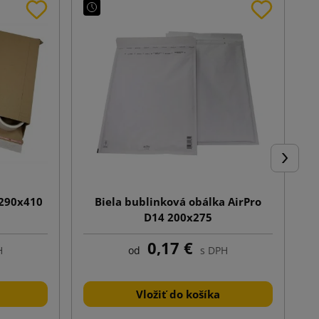
Ďalej
 290x410
Biela bublinková obálka AirPro
D14 200x275
0,17 €
H
od
s DPH
Vložiť do košíka