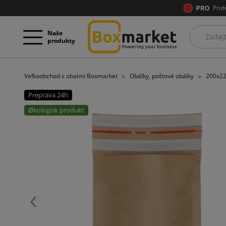
Prof
Naše
produkty
Veľkoobchod s obalmi Boxmarket
Obálky, poštové obálky
200x22
Preprava 24h
Økologisk produkt
Späť