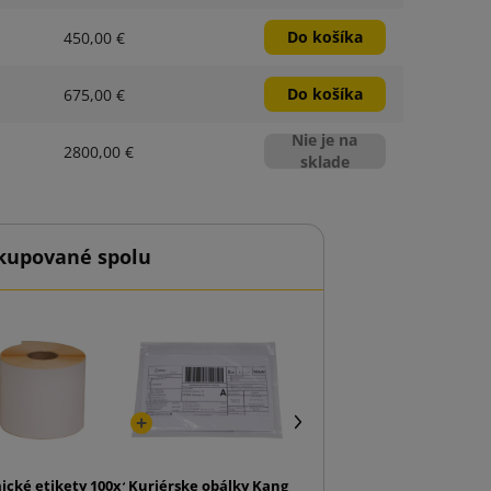
Do košíka
450,00 €
Do košíka
675,00 €
Nie je na
2800,00 €
sklade
kupované spolu
á zásielková taška s dnovou záložkou
cké etikety 100x150 role 500 ks.
Kuriérske obálky Kangurki Przylgi C6