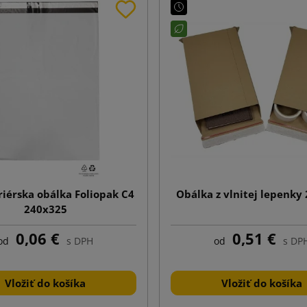
riérska obálka Foliopak C4
Obálka z vlnitej lepenky
240x325
0,06 €
0,51 €
od
s DPH
od
s DP
Vložiť do košíka
Vložiť do košíka