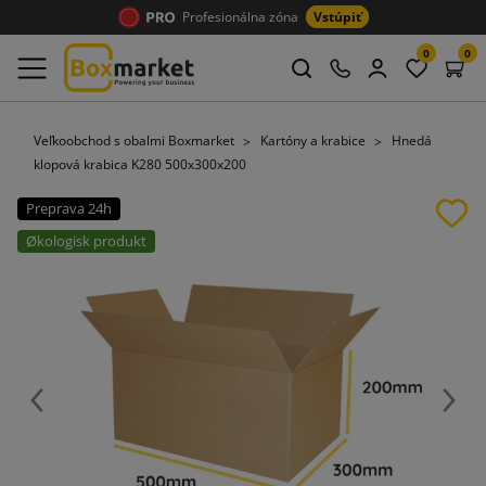
Profesionálna zóna
Vstúpiť
0
0
Veľkoobchod s obalmi Boxmarket
Kartóny a krabice
Hnedá
klopová krabica K280 500x300x200
Preprava 24h
Økologisk produkt
Späť
Ďalej