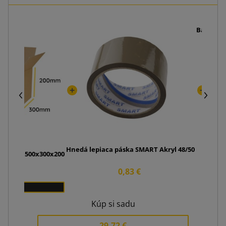
Baliaci 
Hnedá lepiaca páska SMART Akryl 48/50
ca K280 500x300x200
0,83 €
0 €
0
Kúp si sadu
29,72 €