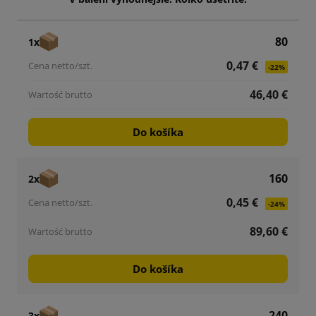
80
1x
0,47 €
-22%
46,40 €
Do košíka
160
2x
0,45 €
-24%
89,60 €
Do košíka
240
3x