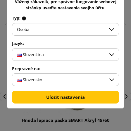
Mohlo by vás zaujať aj
Vážený zákazník, pre správne fungovanie webovej
stránky uveďte nastavenia svojho účtu.
Typ:
Osoba
Jazyk:
Slovenčina
Prepravné na:
Slovensko
Uložiť nastavenia
Späť
Ďal
Hnedá lepiaca páska SMART Akryl 48/60