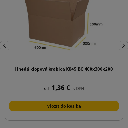
Späť
Ďal
Hnedá klopová krabica K045 BC 400x300x200
1,36 €
od
s DPH
Vložiť do košíka