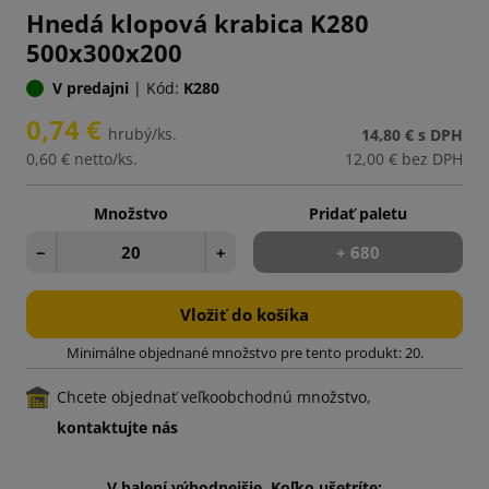
Hnedá klopová krabica K280
500x300x200
V predajni
|
Kód:
K280
0,74 €
hrubý/ks.
14,80 €
s DPH
0,60 €
netto/ks.
12,00 €
bez DPH
Množstvo
Pridať paletu
−
+
+ 680
Vložiť do košíka
Minimálne objednané množstvo pre tento produkt: 20.
Chcete objednať veľkoobchodnú množstvo,
kontaktujte nás
V balení výhodnejšie. Koľko ušetríte: