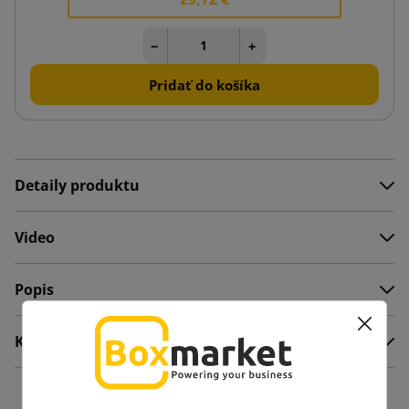
−
+
Pridať do košíka
Detaily produktu
Video
Popis
Komentáre