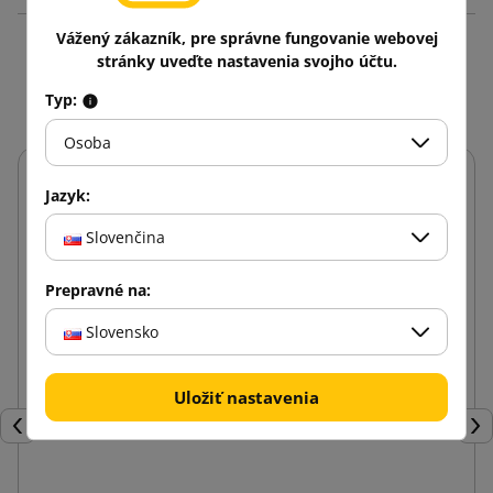
Vážený zákazník, pre správne fungovanie webovej
Mohlo by vás zaujať aj
stránky uveďte nastavenia svojho účtu.
Typ:
Osoba
Jazyk:
Slovenčina
Prepravné na:
Slovensko
Uložiť nastavenia
Späť
Ďal