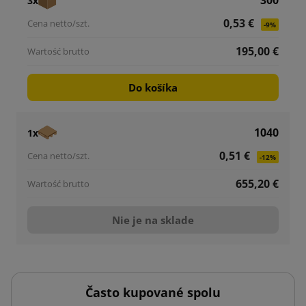
300
3x
0,53 €
-9%
195,00 €
Do košíka
1040
1x
0,51 €
-12%
655,20 €
Nie je na sklade
Často kupované spolu