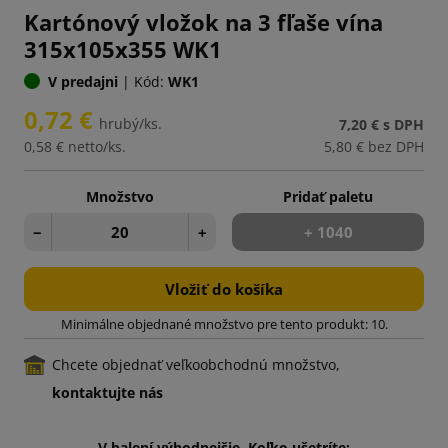
Kartónový vložok na 3 fľaše vína
315x105x355 WK1
V predajni
|
Kód:
WK1
0,72 €
hrubý/ks.
7,20 €
s DPH
0,58 €
netto/ks.
5,80 €
bez DPH
Množstvo
Pridať paletu
−
+
+ 1040
Vložiť do košíka
Minimálne objednané množstvo pre tento produkt: 10.
Chcete objednať veľkoobchodnú množstvo,
kontaktujte nás
V balení výhodnejšie. Koľko ušetríte: