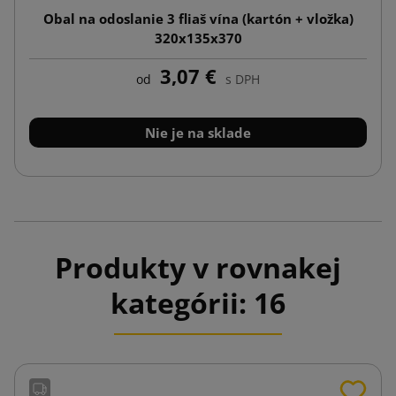
Obal na odoslanie 3 fliaš vína (kartón + vložka)
320x135x370
3,07 €
od
s DPH
Nie je na sklade
Produkty v rovnakej
kategórii: 16