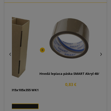
Bali
Hnedá lepiaca páska SMART Akryl 48/50
0,83 €
aše vína 315x105x355 WK1
0 €
0