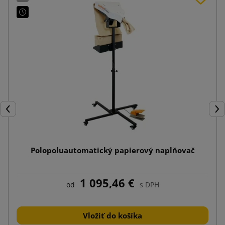
Späť
Ďal
Polopoluautomatický papierový naplňovač
1 095,46 €
od
s DPH
Vložiť do košíka