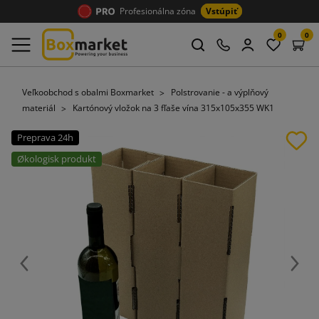
Profesionálna zóna
Vstúpiť
0
0
Veľkoobchod s obalmi Boxmarket
Polstrovanie - a výplňový
materiál
Kartónový vložok na 3 fľaše vína 315x105x355 WK1
Preprava 24h
Økologisk produkt
Späť
Ďalej