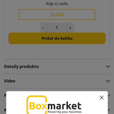
Kúp si sadu
13,22 €
−
+
Pridať do košíka
Detaily produktu
Video
Popis
Komentáre