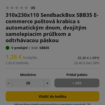
(0)
310x230x110 SendbackBox SBB35 E-
commerce poštová krabica s
automatickým dnom, dvojitým
samolepiacim prúžkom a
odtrhávacou páskou
V predajni
|
Kód:
SBB35
1,26 €
hrubý/ks.
25,20 €
s DPH
1,02 €
netto/ks.
20,40 €
bez DPH
Množstvo
Pridať paletu
−
+
+ 880
Vložiť do košíka
Minimálne objednané množstvo pre tento produkt: 20.