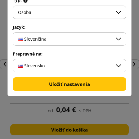
Osoba
Jazyk:
Slovenčina
Prepravné na:
Slovensko
Späť
Ďal
Uložiť nastavenia
Kuriérske obálky Kangurki Przylgi C6
0,04 €
od
s DPH
Vložiť do košíka