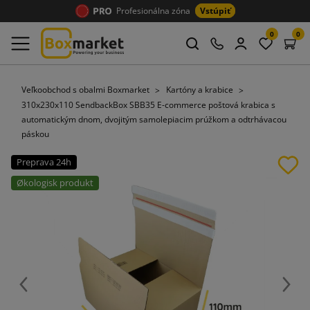
Profesionálna zóna
Vstúpiť
0
0
Veľkoobchod s obalmi Boxmarket
Kartóny a krabice
310x230x110 SendbackBox SBB35 E-commerce poštová krabica s
automatickým dnom, dvojitým samolepiacim prúžkom a odtrhávacou
páskou
Preprava 24h
Økologisk produkt
Späť
Ďalej