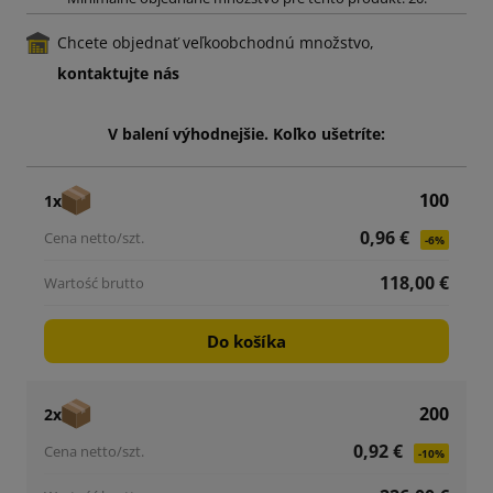
Chcete objednať veľkoobchodnú množstvo,
kontaktujte nás
V balení výhodnejšie. Koľko ušetríte:
100
1x
0,96 €
-6%
118,00 €
Do košíka
200
2x
0,92 €
-10%