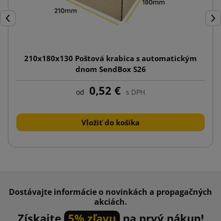
Späť
Ďal
210x180x130 Poštová krabica s automatickým
dnom SendBox S26
0,52 €
od
s DPH
Vložiť do košíka
Dostávajte informácie o novinkách a propagačných
akciách.
Získajte
5% zľavu
na prvý nákup!