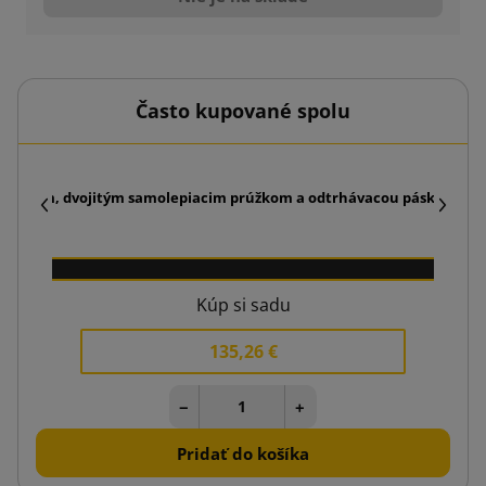
Často kupované spolu
ým dnom, dvojitým samolepiacim prúžkom a odtrhávacou páskou
Pap
Kúp si sadu
135,26 €
−
+
Pridať do košíka