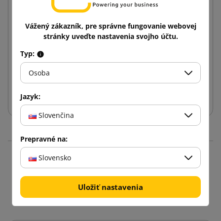
Vážený zákazník, pre správne fungovanie webovej
Dekoračné papieriky na balenie biele (balenie
stránky uveďte nastavenia svojho účtu.
240ks)
Typ:
38,14 €
od
s DPH
Osoba
Vložiť do košíka
Jazyk:
Slovenčina
Prepravné na:
Slovensko
Produkty v rovnakej
kategórii: 16
Uložiť nastavenia