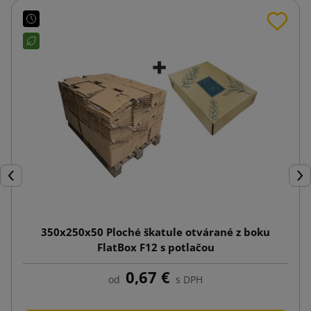
Späť
Ďal
350x250x50 Ploché škatule otvárané z boku
FlatBox F12 s potlačou
0,67 €
od
s DPH