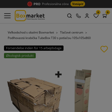
Profesionálna zóna
Vstúpiť
0
0
Veľkoobchod s obalmi Boxmarket
Tlačové centrum
Podlhovastá krabička TubeBox T30 s potlačou 105x105x860
Forsendelse inden for 15 arbejdsdage
Økologisk produkt