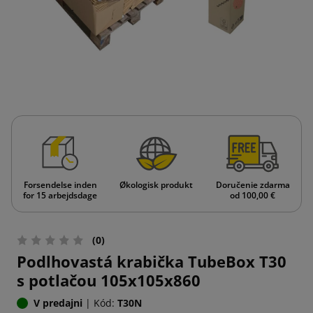
Forsendelse inden
Økologisk produkt
Doručenie zdarma
for 15 arbejdsdage
od 100,00 €
(0)
Podlhovastá krabička TubeBox T30
s potlačou 105x105x860
V predajni
|
Kód:
T30N