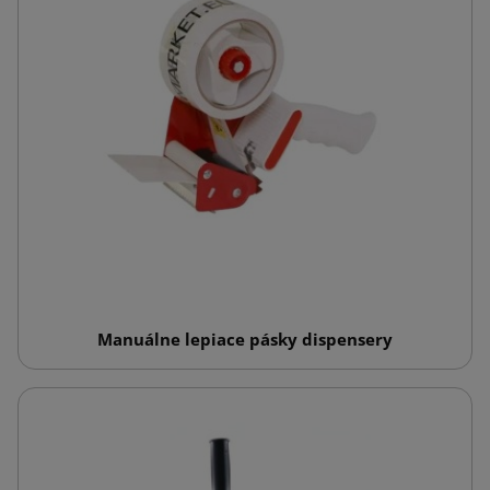
Manuálne lepiace pásky dispensery