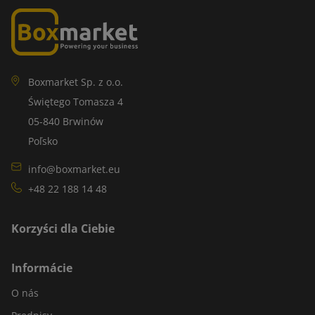
Boxmarket Sp. z o.o.
Świętego Tomasza 4
05-840 Brwinów
Poľsko
info@boxmarket.eu
+48 22 188 14 48
Korzyści dla Ciebie
Informácie
O nás