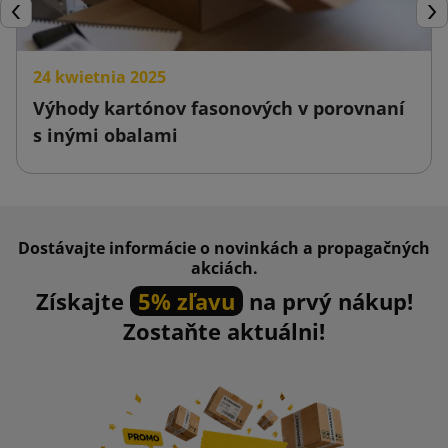
Späť
Ďal
24 kwietnia 2025
Výhody kartónov fasonových v porovnaní
s inými obalami
Dostávajte informácie o novinkách a propagačných
akciách.
Získajte
5% zľavu
na prvý nákup!
Zostaňte aktuálni!