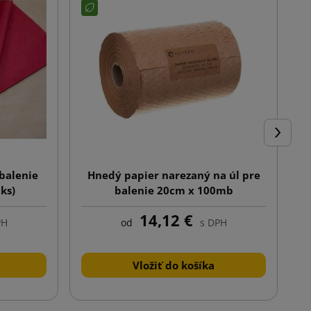
Ďalej
balenie
Hnedý papier narezaný na úl pre
P
ks)
balenie 20cm x 100mb
14,12 €
PH
od
s DPH
Vložiť do košíka