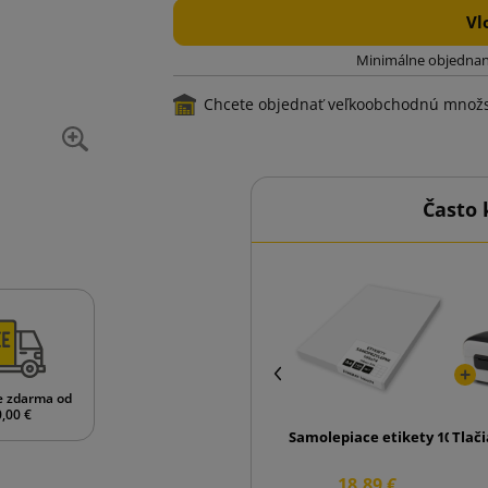
Vl
Minimálne objednan
Chcete objednať veľkoobchodnú množ
Často 
e zdarma od
,00 €
Samolepiace etikety 105x74 (
Tlač
18,89 €