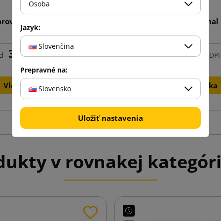
Osoba
rové hobliny biele 5kg
Baliaci nôž Professiona
Jazyk:
Slovenčina
33,51 €
4,09 €
d
s DPH
od
s DP
Prepravné na:
Vložiť do košíka
Vložiť do košíka
Slovensko
Uložiť nastavenia
ukty v rovnakej kategóri