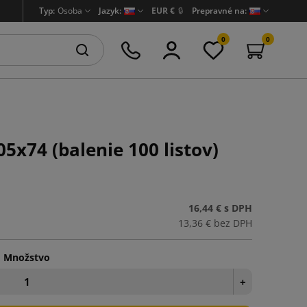
Typ:
Osoba
Jazyk:
EUR €
🔒
Prepravné na:
0
0
5x74 (balenie 100 listov)
16,44 €
s DPH
13,36 €
bez DPH
Množstvo
+