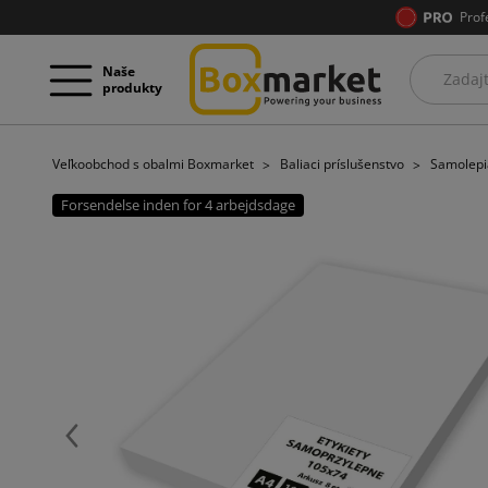
Prof
Naše
produkty
Veľkoobchod s obalmi Boxmarket
Baliaci príslušenstvo
Samolepia
Forsendelse inden for 4 arbejdsdage
Späť