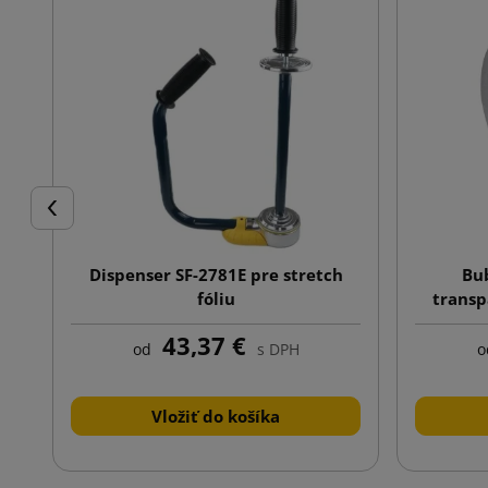
Späť
Dispenser SF-2781E pre stretch
Bub
fóliu
trans
43,37 €
od
s DPH
o
Vložiť do košíka