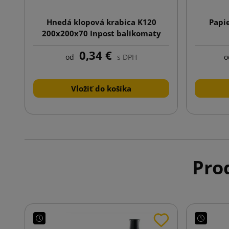
Hnedá klopová krabica K120
Papie
200x200x70 Inpost balíkomaty
veľkosť A
0,34 €
od
s DPH
o
Vložiť do košíka
Prod