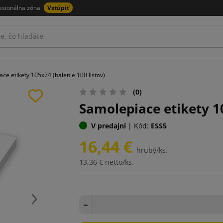
esionálna zóna
Vstúpiť
ce etikety 105x74 (balenie 100 listov)
(0)
Samolepiace etikety 10
V predajni
|
Kód:
ESS5
16,44 €
hrubý/ks.
13,36 €
netto/ks.
Ďalej
−