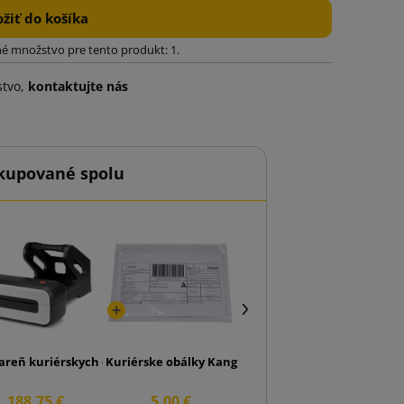
ožiť do košíka
é množstvo pre tento produkt: 1.
stvo,
kontaktujte nás
kupované spolu
balenie 100 listov)
iareň kuriérskych etikiet BeMark SM AM246S čierna
Kuriérske obálky Kangurki Przylgi C6
188,75 €
5,00 €