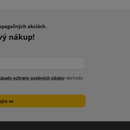
ropagačných akciách.
vý nákup!
Zásady ochrany osobných údajov
obchodu