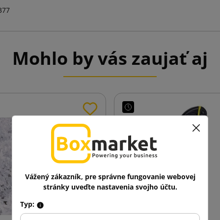
377
Mohlo by vás zaujať aj
Vážený zákazník, pre správne fungovanie webovej
stránky uveďte nastavenia svojho účtu.
Typ: