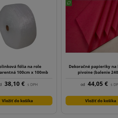
linková fólia na role
Dekoračné papieriky na 
parentná 100cm x 100mb
pivoine (balenie 240
38,10 €
44,05 €
d
s DPH
od
s D
Vložiť do košíka
Vložiť do košíka