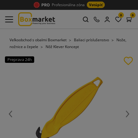
Profesionálna zóna
Vstúpiť
0
0
Veľkoobchod s obalmi Boxmarket
Baliaci príslušenstvo
Nože,
nožnice a čepele
Nôž Klever Koncept
Preprava 24h
Späť
Ďalej