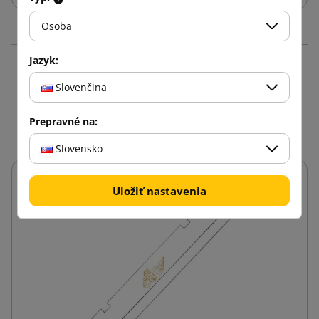
Osoba
Jazyk:
Produkty v rovnakej
Slovenčina
kategórii: 16
Prepravné na:
Slovensko
Uložiť nastavenia