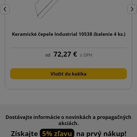
Späť
Ďal
Keramické čepele Industrial 10538 (balenie 4 ks.)
72,27 €
od
s DPH
Vložiť do košíka
Dostávajte informácie o novinkách a propagačných
akciách.
Získajte
5% zľavu
na prvý nákup!