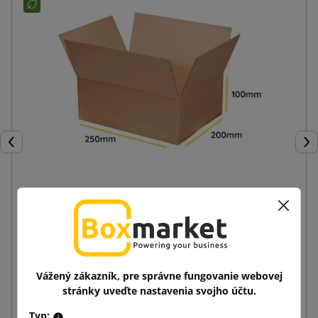
Späť
Ďal
Hnedá klopová krabica K110 250x200x100
0,33 €
od
s DPH
Vážený zákazník, pre správne fungovanie webovej
stránky uveďte nastavenia svojho účtu.
Vložiť do košíka
Typ: