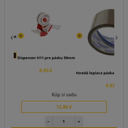
r Koncept
 €
1
Dispenser H11 pre pásku 50mm
6,63 €
Hnedá lepiaca páska SMART 
0,83 €
Kúp si sadu
12,86 €
−
+