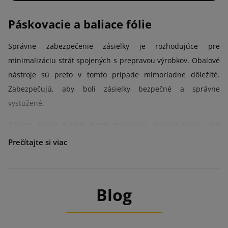
Páskovacie a baliace fólie
Správne zabezpečenie zásielky je rozhodujúce pre
minimalizáciu strát spojených s prepravou výrobkov. Obalové
nástroje sú preto v tomto prípade mimoriadne dôležité.
Zabezpečujú, aby boli zásielky bezpečné a správne
vystužené.
Baliace pásky a fólie preto zohrávajú kľúčovú úlohu. Ich
vysoká kvalita poskytuje dodatočnú bezpečnosť a zároveň
minimalizuje riziko poškodenia tovaru. Robustné baliace
materiály znamenajú aj nižšie straty a vyššiu hodnotu
zásielok, ktoré sa dostanú k príjemcovi v perfektnom stave.
Blog
Pásky a fólie môžu byť zaujímavým doplnkom alebo formou
vizuálneho marketingu. To všetko vďaka ich estetickému