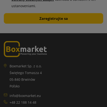
poškodením. Skladá sa zo vzduchových bublín, ktoré pôsobia
ustanoveniami.
ako vankúše, vďaka čomu pohlcuje nárazy a vibrácie. Je
ideálna na ochranu cenných a krehkých predmetov.
Široký výber bublinkovej fólie umožňuje jej prispôsobenie
konkrétnym potrebám použitia a prepravovaných predmetov.
Vďaka inovatívnym riešeniam je čoraz šetrnejšia k životnému
prostrediu, čo ďalej zvyšuje jej atraktivitu na trhu.
Samolepiace etikety
Boxmarket Sp. z o.o.
Samolepiace etikety majú uplatnenie v mnohých odvetviach.
Świętego Tomasza 4
Možno ich tlačiť v rôznych formátoch, farbách a dizajnoch,
05-840 Brwinów
vďaka čomu sú atraktívne pre spoločnosti, ktoré si cenia
Poľsko
praktickosť a estetiku.
info@boxmarket.eu
Samolepiace etikety sa ľahko aplikujú a nevyžadujú žiadne
+48 22 188 14 48
ďalšie nástroje. Navyše možnosť personalizácie a vysoká