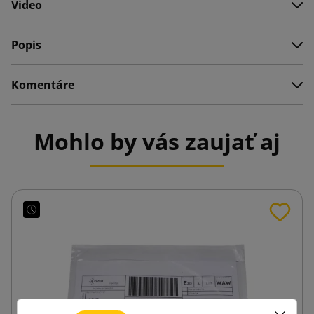
Video
Popis
Komentáre
Mohlo by vás zaujať aj