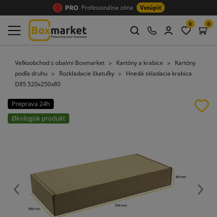
Profesionálna zóna
Vstúpiť
0
0
Veľkoobchod s obalmi Boxmarket
Kartóny a krabice
Kartóny
podľa druhu
Rozkladacie škatuľky
Hnedá skladacia krabica
D85 520x250x80
Preprava 24h
Økologisk produkt
Späť
Ďalej