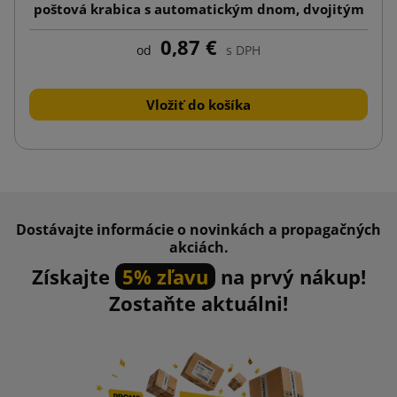
poštová krabica s automatickým dnom, dvojitým
samolepiacim prúžkom a odtrhávacou páskou
0,87 €
od
s DPH
Vložiť do košíka
Dostávajte informácie o novinkách a propagačných
akciách.
Získajte
5% zľavu
na prvý nákup!
Zostaňte aktuálni!