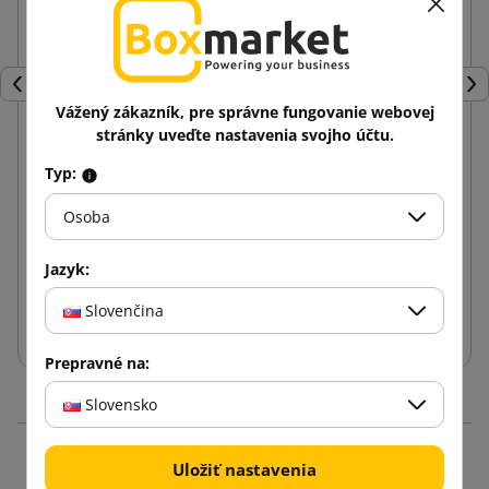
Späť
Ďal
Vážený zákazník, pre správne fungovanie webovej
stránky uveďte nastavenia svojho účtu.
Kuriérske obálky Kangurki Przylgi C6
Typ:
Osoba
0,04 €
od
s DPH
Jazyk:
Slovenčina
Vložiť do košíka
Prepravné na:
Slovensko
Produkty v rovnakej
Uložiť nastavenia