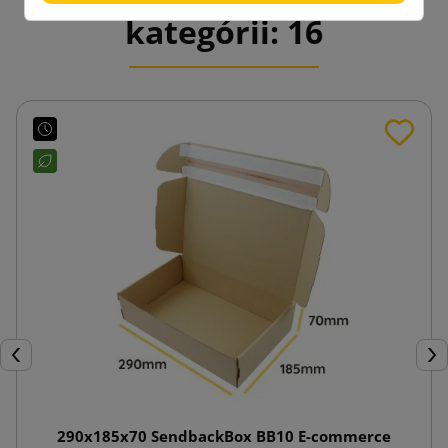
kategórii: 16
Späť
Ďal
290x185x70 SendbackBox BB10 E-commerce