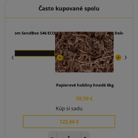
Často kupované spolu
ickým dnom SendBox S46 ECO
Dekoračné p
Papierové hobliny hnedé 6kg
59,59 €
Kúp si sadu
122,66 €
−
+