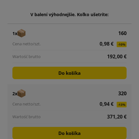
V balení výhodnejšie. Koľko ušetríte:
160
1x
0,98 €
-10%
192,00 €
Do košíka
320
2x
0,94 €
-13%
371,20 €
Do košíka