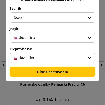
stránky uveďte nastavenia svojho účtu.
Typ:
Osoba
Jazyk:
Slovenčina
Prepravné na:
Slovensko
Späť
Ďal
Uložiť nastavenia
Kuriérske obálky Kangurki Przylgi C6
0,04 €
od
s DPH