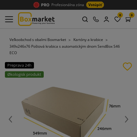
Profesionálna zóna
Vstúpiť
0
0
Veľkoobchod s obalmi Boxmarket
Kartóny a krabice
349x246x76 Poštová krabica s automatickým dnom SendBox S46
ECO
Preprava 24h
Økologisk produkt
Späť
Ďalej