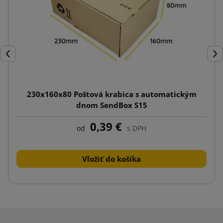
Späť
Ďal
230x160x80 Poštová krabica s automatickým
dnom SendBox S15
0,39 €
od
s DPH
Vložiť do košíka