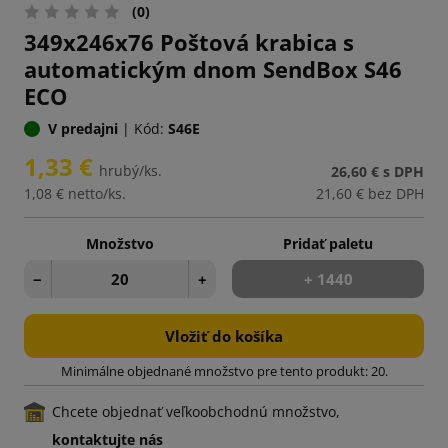
(0)
349x246x76 Poštová krabica s
automatickým dnom SendBox S46
ECO
V predajni
|
Kód:
S46E
1,33 €
hrubý/ks.
26,60 €
s DPH
1,08 €
netto/ks.
21,60 €
bez DPH
Množstvo
Pridať paletu
−
+
+ 1440
Vložiť do košíka
Minimálne objednané množstvo pre tento produkt: 20.
Chcete objednať veľkoobchodnú množstvo,
kontaktujte nás