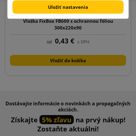
Uložiť nastavenia
Vložka FixBox FB600 s ochrannou fóliou
300x220x90
0,43 €
od
s DPH
Vložiť do košíka
Dostávajte informácie o novinkách a propagačných
akciách.
Získajte
5% zľavu
na prvý nákup!
Zostaňte aktuálni!