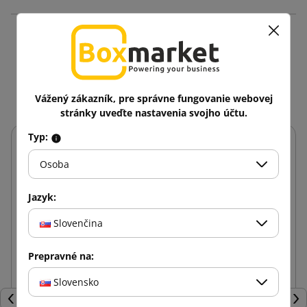
Produkty v rovnakej
kategórii: 11
Vážený zákazník, pre správne fungovanie webovej
stránky uveďte nastavenia svojho účtu.
Typ:
Osoba
Jazyk:
Slovenčina
Prepravné na:
Slovensko
Späť
Ďal