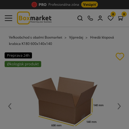
Profesionálna zóna
Vstúpiť
0
0
Veľkoobchod s obalmi Boxmarket
Výpredaj
Hnedá klopová
krabica K180 600x140x140
Preprava 24h
Økologisk produkt
Späť
Ďalej