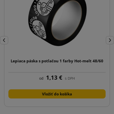
Späť
Ďal
Lepiaca páska s potlačou 1 farby Hot-melt 48/60
1,13 €
od
s DPH
Vložiť do košíka